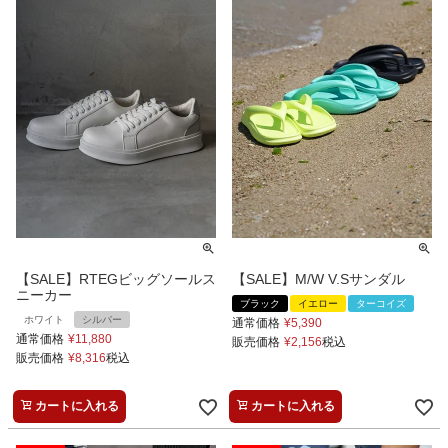
【SALE】RTEGビッグソールス
【SALE】M/W V.Sサンダル
ニーカー
ブラック
イエロー
ターコイズ
ホワイト
シルバー
通常価格
¥
5,390
通常価格
¥
11,880
販売価格
¥
2,156
税込
販売価格
¥
8,316
税込
カートに入れる
カートに入れる