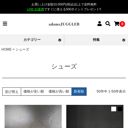
お買い上げ金額10,000円(税込)以上で送料無料
LINE ID連携
ですぐに使える500ポイントプレゼント!!
0
カテゴリー
特集
HOME
シューズ
シューズ
価格が安い順
価格が高い順
新着順
50
件中
1
-
50
件表示
並び替え