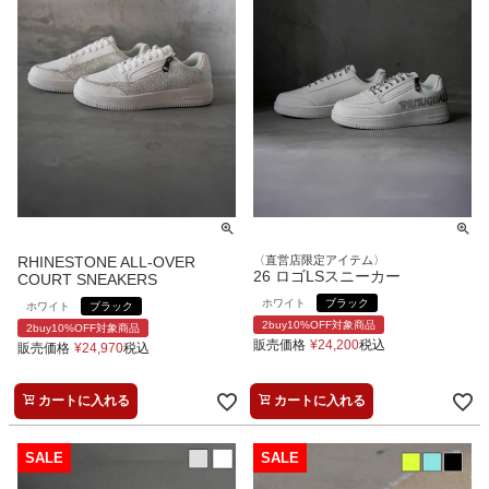
RHINESTONE ALL-OVER
〈直営店限定アイテム〉
26 ロゴLSスニーカー
COURT SNEAKERS
ホワイト
ブラック
ホワイト
ブラック
2buy10%OFF対象商品
2buy10%OFF対象商品
販売価格
¥
24,200
税込
販売価格
¥
24,970
税込
カートに入れる
カートに入れる