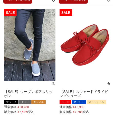
【SALE】ウーブンボアスリッ
【SALE】スウェードドライビ
ポン
ングシューズ
ブラック
グレー
キャメル
レッド
ネイビー
オートミール
通常価格
¥
10,780
通常価格
¥
12,980
販売価格
¥
7,546
税込
販売価格
¥
7,788
税込