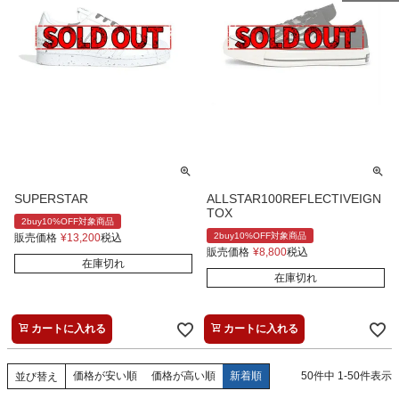
SUPERSTAR
ALLSTAR100REFLECTIVEIGN
TOX
2buy10%OFF対象商品
2buy10%OFF対象商品
販売価格
¥
13,200
税込
販売価格
¥
8,800
税込
在庫切れ
在庫切れ
カートに入れる
カートに入れる
価格が安い順
価格が高い順
新着順
50
件中
1
-
50
件表示
並び替え