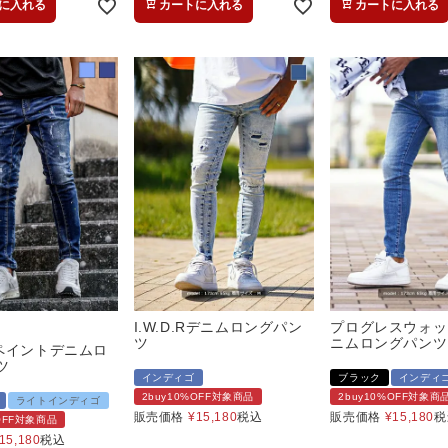
に入れる
カートに入れる
カートに入れる
I.W.D.Rデニムロングパン
プログレスウォッ
ツ
ニムロングパンツ
ペイントデニムロ
ツ
インディゴ
ブラック
インディ
2buy10%OFF対象商品
2buy10%OFF対象商
ライトインディゴ
販売価格
¥
15,180
税込
販売価格
¥
15,180
税
%OFF対象商品
15,180
税込