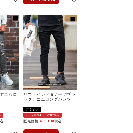
デニムロ
リファインドダメージブラ
ックデニムロングパンツ
ブラック
品
2buy10%OFF対象商品
込
販売価格
¥
15,180
税込