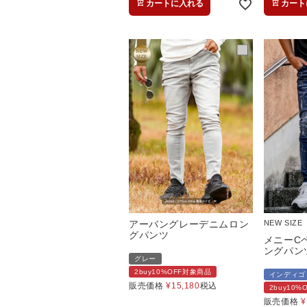
カートに入れる
カート
アーバングレーデニムロン
NEW SIZE
グパンツ
メニーC
ングパン
グレー
2buy10%OFF対象商品
インディゴ
販売価格
¥
15,180
税込
2buy10
販売価格
¥