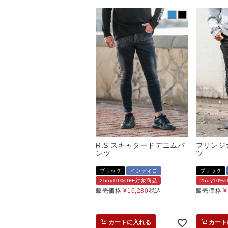
R.S スキャタードデニムパ
フリンジ
ンツ
ツ
ブラック
インディゴ
ブラック
2buy10%OFF対象商品
2buy10
販売価格
¥
16,280
税込
販売価格
¥
カートに入れる
カート