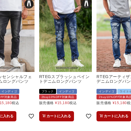
エッセンシャルフェ
RTEGスプラッシュペイン
RTEGアーティ
ムロングパンツ
トデニムロングパンツ
デニムロングパン
インディゴ
ブラック
インディゴ
インディゴ
ライト
%OFF対象商品
2buy10%OFF対象商品
2buy10%OFF対象商
15,180
税込
販売価格
¥
15,180
税込
販売価格
¥
15,180
税
に入れる
カートに入れる
カートに入れる