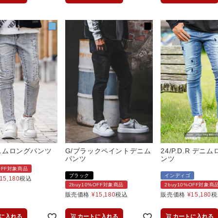
デニムロングパンツ
G/ブラックペイントデニム
24/P.D.R デニ
パンツ
ンツ
%OFF対象商品
ブラック
インディゴ
15,180
税込
2buy10%OFF対象商品
2buy10%OFF対象商
販売価格
¥
15,180
税込
販売価格
¥
15,180
税
に入れる
カートに入れる
カートに入れる