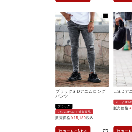
ブラックS.Dデニムロング
L.S.D
パンツ
2buy10
ブラック
販売価格
¥
2buy10%OFF対象商品
販売価格
¥
15,180
税込
カートに入れる
カート