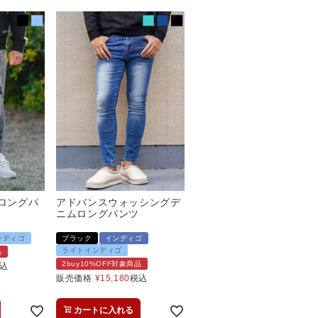
ムロングパ
アドバンスウォッシングデ
ニムロングパンツ
ンディゴ
ブラック
インディゴ
ライトインディゴ
品
2buy10%OFF対象商品
込
販売価格
¥
15,180
税込
カートに入れる