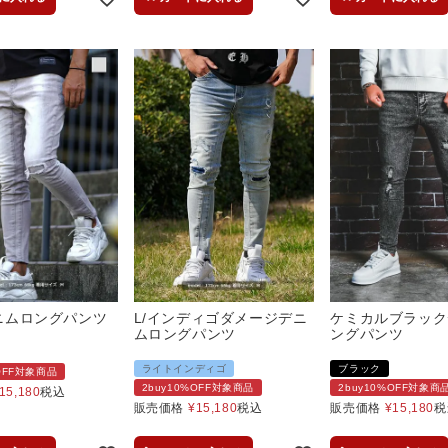
デニムロングパンツ
L/インディゴダメージデニ
ケミカルブラック
ムロングパンツ
ングパンツ
ライトインディゴ
ブラック
%OFF対象商品
2buy10%OFF対象商品
2buy10%OFF対象商
15,180
税込
販売価格
¥
15,180
税込
販売価格
¥
15,180
税