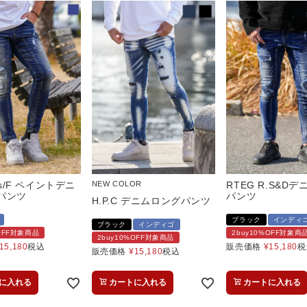
's/F ペイントデニ
NEW COLOR
RTEG R.S&D
パンツ
パンツ
H.P.C デニムロングパンツ
ブラック
インディ
ブラック
インディゴ
%OFF対象商品
2buy10%OFF対象商
2buy10%OFF対象商品
15,180
税込
販売価格
¥
15,180
税
販売価格
¥
15,180
税込
に入れる
カートに入れる
カートに入れる