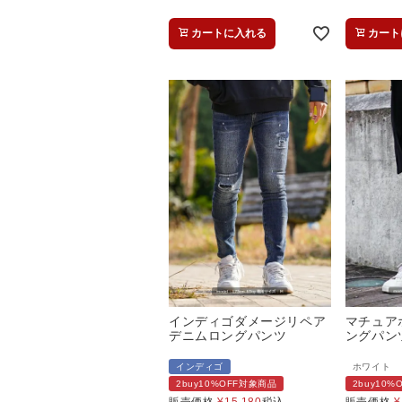
カートに入れる
カート
インディゴダメージリペア
マチュア
デニムロングパンツ
ングパン
インディゴ
ホワイト
2buy10%OFF対象商品
2buy10
販売価格
¥
15,180
税込
販売価格
¥