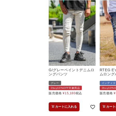
G/グレーペイントデニムロ
RTEG E
ングパンツ
ムロング
グレー
インディゴ
2buy10%OFF対象商品
2buy10
販売価格
¥
15,180
税込
販売価格
¥
カートに入れる
カート