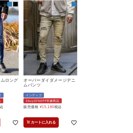
デニムロング
オーバーダイダメージデニ
ムパンツ
ゴ
インディゴ
品
2buy10%OFF対象商品
込
販売価格
¥
15,180
税込
カートに入れる