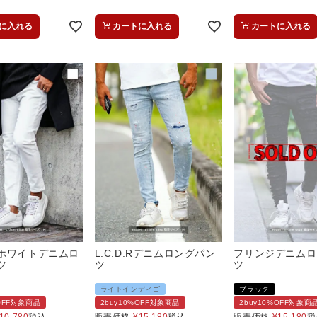
に入れる
カートに入れる
カートに入れる
ホワイトデニムロ
L.C.D.Rデニムロングパン
フリンジデニムロ
ツ
ツ
ツ
ライトインディゴ
ブラック
%OFF対象商品
2buy10%OFF対象商品
2buy10%OFF対象商
10,780
税込
販売価格
¥
15,180
税込
販売価格
¥
15,180
税