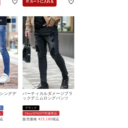
カートに入れる
シングデ
バーティカルダメージブラ
ックデニムロングパンツ
ゴ
ブラック
品
2buy10%OFF対象商品
込
販売価格
¥
15,180
税込