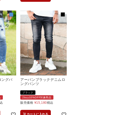
ムロングパ
アーバンブラックデニムロ
ングパンツ
ブラック
品
2buy10%OFF対象商品
込
販売価格
¥
15,180
税込
カートに入れる