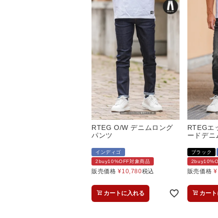
RTEG O/W デニムロング
RTEG
パンツ
ードデニ
インディゴ
ブラック
2buy10%OFF対象商品
2buy10
販売価格
¥
10,780
税込
販売価格
¥
カートに入れる
カート