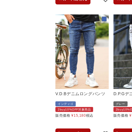
V.D.Bデニムロングパンツ
D.P.G
インディゴ
グレー
2buy10%OFF対象商品
2buy10
販売価格
¥
15,180
税込
販売価格
¥