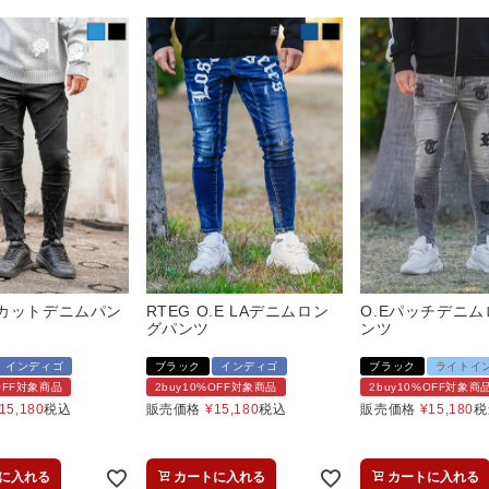
カットデニムパン
RTEG O.E LAデニムロン
O.Eパッチデニ
グパンツ
ンツ
インディゴ
ブラック
インディゴ
ブラック
ライトイ
%OFF対象商品
2buy10%OFF対象商品
2buy10%OFF対象商
15,180
税込
販売価格
¥
15,180
税込
販売価格
¥
15,180
税
に入れる
カートに入れる
カートに入れる