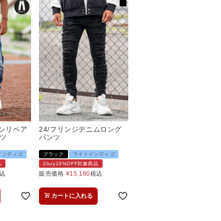
ザンリペア
24/フリンジデニムロング
ツ
パンツ
インディゴ
ブラック
ライトインディゴ
品
2buy10%OFF対象商品
込
販売価格
¥
15,180
税込
カートに入れる