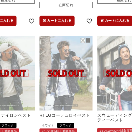
在庫切れ
在庫切れ
在庫切れ
に入れる
カートに入れる
カートに入れる
EGナイロンベスト
RTEGコーデュロイベスト
スウェーディング
ティーベスト
ブラック
ホワイト
ブラック
2buy10%OFF対象商
%OFF対象商品
2buy10%OFF対象商品