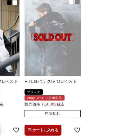
P.Eベスト
RTEGバック/V OEベスト
ブラック
2buy10%OFF対象商品
込
販売価格
¥
14,080
税込
在庫切れ
カートに入れる