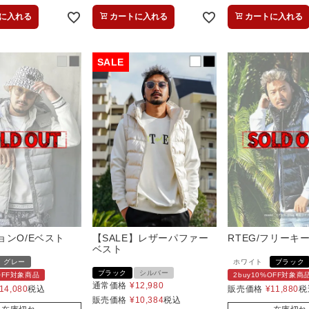
に入れる
カートに入れる
カートに入れる
ョンO/Eベスト
【SALE】レザーパファー
RTEG/フリーキ
ベスト
グレー
ホワイト
ブラック
ブラック
シルバー
%OFF対象商品
2buy10%OFF対象商
通常価格
¥
12,980
14,080
税込
販売価格
¥
11,880
税
販売価格
¥
10,384
税込