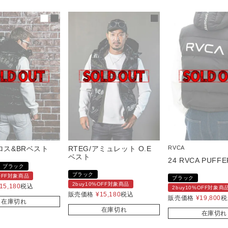
ロス&BRベスト
RTEG/アミュレット O.E
RVCA
ベスト
24 RVCA PUFFE
ブラック
ブラック
%OFF対象商品
ブラック
2buy10%OFF対象商品
15,180
税込
2buy10%OFF対象商
販売価格
¥
15,180
税込
販売価格
¥
19,800
税
在庫切れ
在庫切れ
在庫切れ