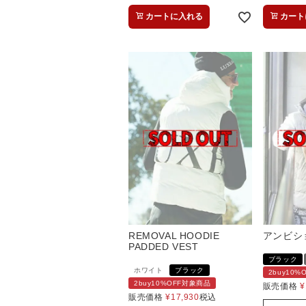
カートに入れる
カート
REMOVAL HOODIE
アンビシ
PADDED VEST
ブラック
ホワイト
ブラック
2buy10
2buy10%OFF対象商品
販売価格
¥
販売価格
¥
17,930
税込