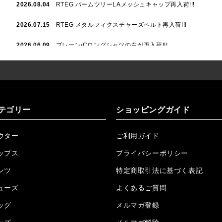
2026.08.04
RTEG パームツリーLAメッシュキャップ再入荷!!!
2026.07.15
RTEG メタルフィクスチャーズベルト再入荷!!!
2026.06.09
プレーン/Cロングシャツの白が再入荷!!!
2026.06.04
RTEGハート/OPショートポロ再入荷!!!
2026.06.04
RTEG OP/OEショートポロ再入荷!!!
2026.05.08
24/フリンジデニムロングパンツ再入荷!!!
テゴリー
ショッピングガイド
2026.04.28
G/グレーペイントデニムロングパンツ再入荷!!!
ウター
ご利用ガイド
2026.04.23
I.W.D.Rデニムロングパンツ再入荷!!!
ップス
プライバシーポリシー
2026.04.23
ケミカルブラックデニムロングパンツ再入荷!!!
ンツ
特定商取引法に基づく表記
ューズ
2026.04.03
RTEG R.S&Dデニムロングパンツ再入荷!!!
よくあるご質問
ッグ
メルマガ登録
2026.03.30
RTEGO.Eショルダーバッグ入荷!!!