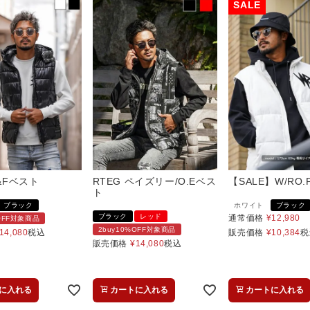
D&Fベスト
RTEG ペイズリー/O.Eベス
【SALE】W/RO.
ト
ブラック
ホワイト
ブラック
ブラック
レッド
通常価格
¥
12,980
%OFF対象商品
2buy10%OFF対象商品
14,080
税込
販売価格
¥
10,384
税
販売価格
¥
14,080
税込
に入れる
カートに入れる
カートに入れる