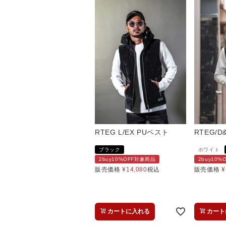
RTEG L/EX PUベスト
RTEG/
ブラック
ホワイト
2buy10%OFF対象商品
2buy10
販売価格
¥
14,080
税込
販売価格
¥
カートに入れる
カート