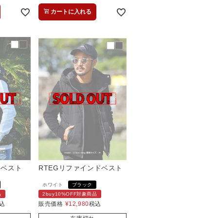
カートに入れる
ーベスト
RTEGリファインドベスト
ホワイト
ブラック
品
2buy10%OFF対象商品
込
販売価格
¥
12,980
税込