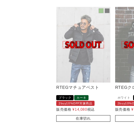
RTEGマチュアベスト
RTEGク
ブラック
カーキ
ホワイト
2buy10%OFF対象商品
2buy10
販売価格
¥
14,080
税込
販売価格
¥
在庫切れ