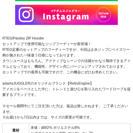
RTEG/Paisley ZIP Hoodie
セットアップで使用可能なジップフーディーが新登場！
RTEG定番のセットアップのフーディーですが、今回は止水ジップにペイズリー
柄が施された一味違う仕様になっております。
タウンユースはもちろん、アクティブなシーンでの活躍がかなり期待できるアイ
テムとなっており、機能性、デザイン共にバージョンアップされております。
セットアップでの着用も可能ですので、この機会にぜひお求めください。
adamsJUGGLERのオリジナルブランド【RetroEngine】
アメカジをベースとした中に、トレンドと遊び心を取り入れたワードローブを提
案するブランドです。
※セール期間中にてご注文頂いた方は、返品は致しかねます。 ご了承ください
ませ。
※お届けから7日以内までは、サイズの変更が可能です。
本体：綿92% ポリエステル8%
素材