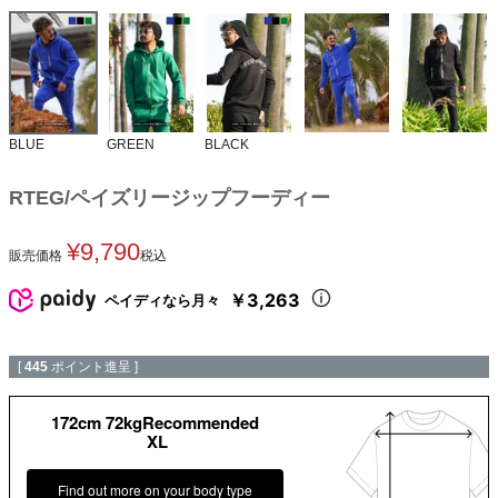
BLUE
GREEN
BLACK
RTEG/ペイズリージップフーディー
¥
9,790
販売価格
税込
￥3,263
ペイディなら月々
[
445
ポイント進呈 ]
172cm 72kgRecommended
XL
Find out more on your body type