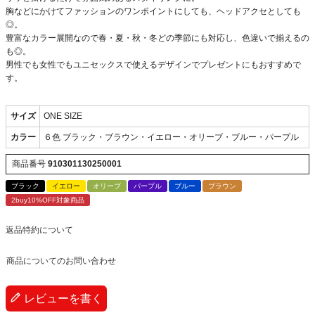
胸などにかけてファッションのワンポイントにしても、ヘッドアクセとしても
◎。
豊富なカラー展開なので春・夏・秋・冬どの季節にも対応し、色違いで揃えるの
も◎。
男性でも女性でもユニセックスで使えるデザインでプレゼントにもおすすめで
す。
サイズ
ONE SIZE
カラー
６色 ブラック・ブラウン・イエロー・オリーブ・ブルー・パープル
商品番号
910301130250001
ブラック
イエロー
オリーブ
パープル
ブルー
ブラウン
2buy10%OFF対象商品
返品特約について
商品についてのお問い合わせ
レビューを書く