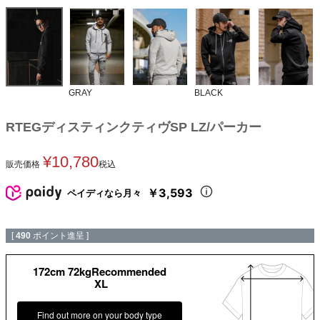
GRAY
BLACK
RTEGディスティンクティヴSP LZ/パーカー
¥
10,780
販売価格
税込
￥3,593
ペイディなら月々
[
490
ポイント進呈 ]
172cm 72kgRecommended
XL
Find out more on your body type