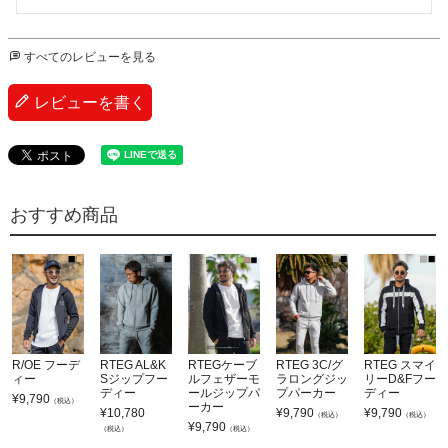
すべてのレビューを見る
レビューを書く
おすすめ商品
R/OE フーデ
RTEG AL&K
RTEGケーブ
RTEG 3C/グ
RTEG スマイ
ィー
Sジップフー
ルフェザーモ
ラロングジッ
リーD&Fフー
ディー
ールジップパ
プパーカー
ディー
¥
9,790
（税込）
ーカー
¥
10,780
¥
9,790
¥
9,790
（税込）
（税込）
¥
9,790
（税込）
（税込）