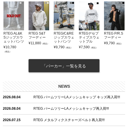
RTEG AL&K
RTEG S&T
RTEG/C&RE
RTEGデセプ
RTEG P/R.S
Sジップスウ
フーディー
ジップスウェ
ティブスウェ
フーディー
ェットパンツ
ットパンツ
ットプル
¥
11,880
¥
9,790
（税込）
（税込）
¥
10,780
¥
9,790
¥
7,590
（税込）
（税込）
（税込）
「パーカー」一覧を見る
NEWS
2026.08.04
RTEG パームツリーLAメッシュキャップ キッズ再入荷!!!
2026.08.04
RTEG パームツリーLAメッシュキャップ再入荷!!!
2026.07.15
RTEG メタルフィクスチャーズベルト再入荷!!!