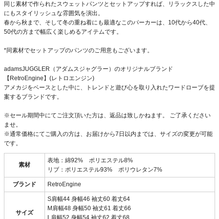
同じ素材で作られたスウェットパンツとセットアップすれば、リラックスした中
にもスタイリッシュな雰囲気を演出。
春から秋まで、そして冬の重ね着にも最適なこのパーカーは、10代から40代、
50代の方まで幅広く楽しめるアイテムです。
*同素材でセットアップのパンツのご用意もございます。
adamsJUGGLER（アダムスジャグラー）のオリジナルブランド
【RetroEngine】(レトロエンジン)
アメカジをベースとした中に、トレンドと遊び心を取り入れたワードローブを提
案するブランドです。
※セール期間中にてご注文頂いた方は、返品は致しかねます。 ご了承ください
ませ。
※通常価格にてご購入の方は、お届けから7日以内までは、サイズの変更が可能
です。
表地：綿92% ポリエステル8%
素材
リブ：ポリエステル93% ポリウレタン7%
ブランド
RetroEngine
S肩幅44 身幅46 袖丈60 着丈64
M肩幅48 身幅50 袖丈61 着丈66
サイズ
L肩幅52 身幅54 袖丈62 着丈68