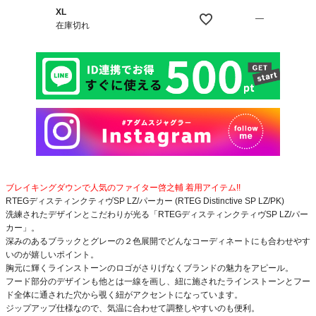
XL
—
在庫切れ
ブレイキングダウンで人気のファイター啓之輔 着用アイテム!!
RTEGディスティンクティヴSP LZ/パーカー (RTEG Distinctive SP LZ/PK)
洗練されたデザインとこだわりが光る「RTEGディスティンクティヴSP LZ/パー
カー」。
深みのあるブラックとグレーの２色展開でどんなコーディネートにも合わせやす
いのが嬉しいポイント。
胸元に輝くラインストーンのロゴがさりげなくブランドの魅力をアピール。
フード部分のデザインも他とは一線を画し、紐に施されたラインストーンとフー
ド全体に通された穴から覗く紐がアクセントになっています。
ジップアップ仕様なので、気温に合わせて調整しやすいのも便利。