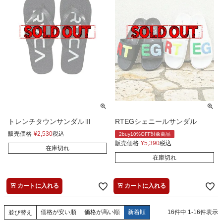
トレンチタウンサンダルⅢ
RTEGシェニールサンダル
販売価格
¥
2,530
税込
2buy10%OFF対象商品
販売価格
¥
5,390
税込
在庫切れ
在庫切れ
カートに入れる
カートに入れる
価格が安い順
価格が高い順
新着順
16
件中
1
-
16
件表示
並び替え