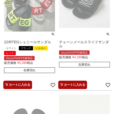
22/RTEGシェニールサンダル
チェーンメールスライドサンダ
ル
ホワイト
ブラック
イエロー
2buy10%OFF対象商品
レッド
販売価格
¥
4,180
税込
2buy10%OFF対象商品
販売価格
¥
5,390
税込
在庫切れ
在庫切れ
カートに入れる
カートに入れる