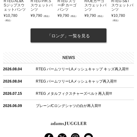
RTEG AL&K
RTEG P/R.S
RTEG スリ
R/OEカーゴ
RTEG S&T
Sジップスウ
スウェットパ
ー/P カーゴ
スウェットパ
スウェットパ
ェットパンツ
ンツ
パンツ
ンツ
ンツ
¥
10,780
¥
9,790
¥
9,790
¥
9,790
¥
10,780
（税込）
（税込）
（税込）
（税込）
（税込）
「ロング」一覧を見る
NEWS
2026.08.04
RTEG パームツリーLAメッシュキャップ キッズ再入荷!!!
2026.08.04
RTEG パームツリーLAメッシュキャップ再入荷!!!
2026.07.15
RTEG メタルフィクスチャーズベルト再入荷!!!
2026.06.09
プレーン/Cロングシャツの白が再入荷!!!
2026.06.04
RTEGハート/OPショートポロ再入荷!!!
2026.06.04
RTEG OP/OEショートポロ再入荷!!!