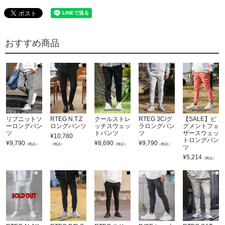
おすすめ商品
リブニットソ
RTEG N.T.Z
クールストレ
RTEG 3C/グ
【SALE】ピ
ーロングパン
ロングパンツ
ッチスウェッ
ラロングパン
グメントフェ
ツ
トパンツ
ツ
ザースウェッ
¥
10,780
トロングパン
¥
9,790
¥
8,690
¥
9,790
（税込）
（税込）
（税込）
（税込）
ツ
¥
5,214
（税込）