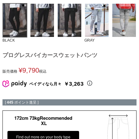
BLACK
GRAY
プログレスバイカースウェットパンツ
¥
9,790
販売価格
税込
￥3,263
ペイディなら月々
[
445
ポイント進呈 ]
172cm 73kgRecommended
XL
Find out more on your body type