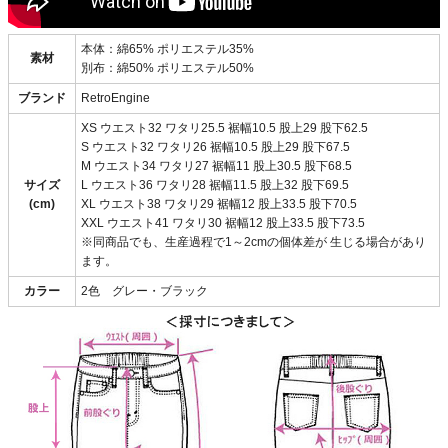
本体：綿65% ポリエステル35%
素材
別布：綿50% ポリエステル50%
ブランド
RetroEngine
XS ウエスト32 ワタリ25.5 裾幅10.5 股上29 股下62.5
S ウエスト32 ワタリ26 裾幅10.5 股上29 股下67.5
M ウエスト34 ワタリ27 裾幅11 股上30.5 股下68.5
サイズ
L ウエスト36 ワタリ28 裾幅11.5 股上32 股下69.5
(cm)
XL ウエスト38 ワタリ29 裾幅12 股上33.5 股下70.5
XXL ウエスト41 ワタリ30 裾幅12 股上33.5 股下73.5
※同商品でも、生産過程で1～2cmの個体差が 生じる場合があり
ます。
カラー
2色 グレー・ブラック