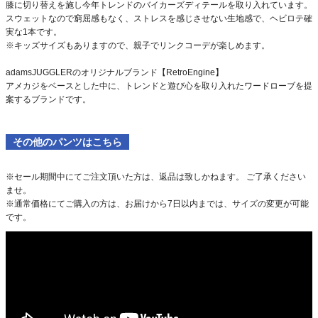
膝に切り替えを施し今年トレンドのバイカーズディテールを取り入れています。
スウェットなので窮屈感もなく、ストレスを感じさせない生地感で、ヘビロテ確
実な1本です。
※キッズサイズもありますので、親子でリンクコーデが楽しめます。
adamsJUGGLERのオリジナルブランド【RetroEngine】
アメカジをベースとした中に、トレンドと遊び心を取り入れたワードローブを提
案するブランドです。
その他のパンツはこちら
※セール期間中にてご注文頂いた方は、返品は致しかねます。 ご了承ください
ませ。
※通常価格にてご購入の方は、お届けから7日以内までは、サイズの変更が可能
です。