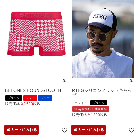
BETONES HOUNDSTOOTH
RTEGシリコンメッシュキャッ
プ
ブラック
レッド
ブルー
ホワイト
ブラック
販売価格
¥
2,530
税込
2buy10%OFF対象商品
販売価格
¥
4,290
税込
カートに入れる
カートに入れる