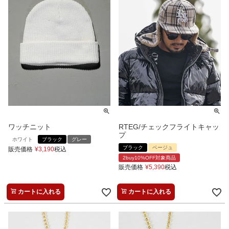
ワッチニット
RTEG/チェックフライトキャッ
プ
ホワイト
ブラック
グレー
ブラック
ベージュ
販売価格
¥
3,190
税込
2buy10%OFF対象商品
販売価格
¥
5,390
税込
カートに入れる
カートに入れる