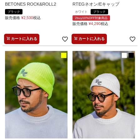
BETONES ROCK&ROLL2
RTEGネオン/Eキャップ
ブラック
ホワイト
ブラック
販売価格
¥
2,530
税込
2buy10%OFF対象商品
販売価格
¥
4,290
税込
カートに入れる
カートに入れる