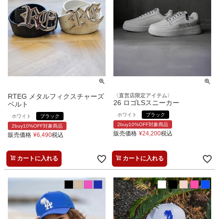
RTEG メタルフィクスチャーズ
〈直営店限定アイテム〉
26 ロゴLSスニーカー
ベルト
ホワイト
ブラック
ホワイト
ブラック
2buy10%OFF対象商品
2buy10%OFF対象商品
販売価格
¥
24,200
税込
販売価格
¥
6,490
税込
カートに入れる
カートに入れる