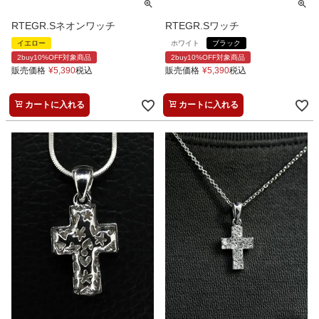
RTEGR.Sネオンワッチ
RTEGR.Sワッチ
イエロー
ホワイト
ブラック
2buy10%OFF対象商品
2buy10%OFF対象商品
販売価格
¥
5,390
税込
販売価格
¥
5,390
税込
カートに入れる
カートに入れる