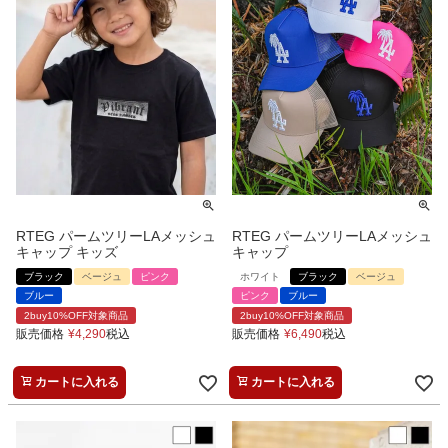
RTEG パームツリーLAメッシュ
RTEG パームツリーLAメッシュ
キャップ キッズ
キャップ
ブラック
ベージュ
ピンク
ホワイト
ブラック
ベージュ
ブルー
ピンク
ブルー
2buy10%OFF対象商品
2buy10%OFF対象商品
販売価格
¥
4,290
税込
販売価格
¥
6,490
税込
カートに入れる
カートに入れる