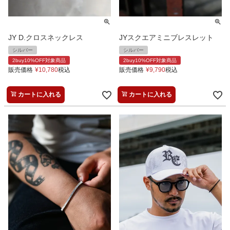
JY D.クロスネックレス
JYスクエアミニブレスレット
シルバー
シルバー
2buy10%OFF対象商品
2buy10%OFF対象商品
販売価格
¥
10,780
税込
販売価格
¥
9,790
税込
カートに入れる
カートに入れる