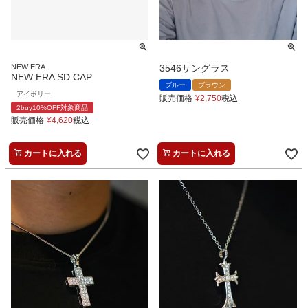
NEW ERA
3546サングラス
NEW ERA SD CAP
ブルー
ブラウン
アイボリー
販売価格
¥
2,750
税込
2buy10%OFF対象商品
販売価格
¥
4,620
税込
カートに入れる
カートに入れる