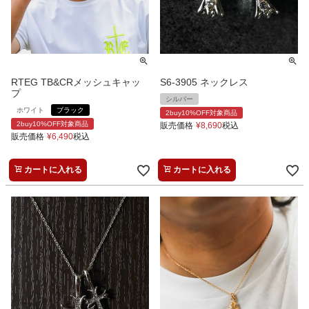
RTEG TB&CRメッシュキャッ
S6-3905 ネックレス
プ
シルバー
ホワイト
ブラック
2buy10%OFF対象商品
2buy10%OFF対象商品
販売価格
¥
8,690
税込
販売価格
¥
6,490
税込
カートに入れる
カートに入れる