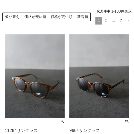
610
件中
1
-
100
件表示
価格が安い順
価格が高い順
新着順
並び替え
1
2
…
7
11284サングラス
9604サングラス