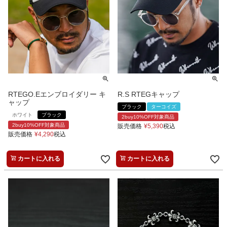
RTEGO.Eエンブロイダリー キ
R.S RTEGキャップ
ャップ
ブラック
ターコイズ
ホワイト
ブラック
2buy10%OFF対象商品
2buy10%OFF対象商品
販売価格
¥
5,390
税込
販売価格
¥
4,290
税込
カートに入れる
カートに入れる