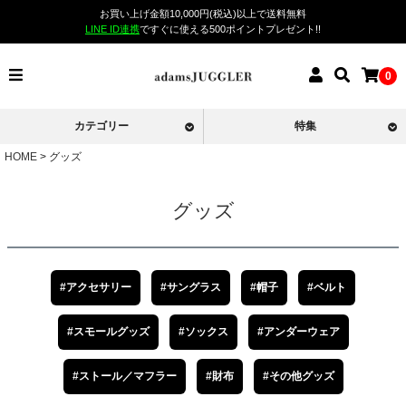
お買い上げ金額10,000円(税込)以上で送料無料
LINE ID連携
ですぐに使える500ポイントプレゼント!!
0
カテゴリー
特集
HOME
グッズ
グッズ
#アクセサリー
#サングラス
#帽子
#ベルト
#スモールグッズ
#ソックス
#アンダーウェア
#ストール／マフラー
#財布
#その他グッズ