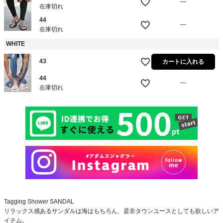
—
在庫切れ
44
—
在庫切れ
WHITE
43
カートに入れる
44
—
在庫切れ
Tagging Shower SANDAL
リラックス感あるサンダルは海はもちろん、是非タウンユースとしても欲しいア
イテム。