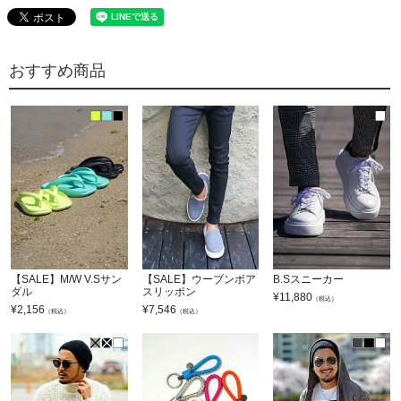
おすすめ商品
【SALE】M/W V.Sサン
【SALE】ウーブンボア
B.Sスニーカー
ダル
スリッポン
¥
11,880
（税込）
¥
2,156
¥
7,546
（税込）
（税込）