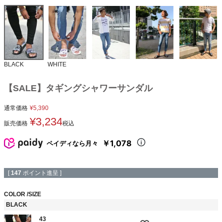
BLACK
WHITE
【SALE】タギングシャワーサンダル
通常価格
¥
5,390
¥
3,234
販売価格
税込
￥1,078
ペイディなら月々
[
147
ポイント進呈 ]
COLOR
SIZE
BLACK
43