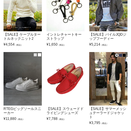
【SALE】ケーブルター
イントレチャートキー
【SALE】パイルJQDジ
トルネックニット2
ストラップ
ップフーディー
¥
4,554
¥
1,650
¥
5,214
（税込）
（税込）
（税込）
RTEGビッグソールスニ
【SALE】スウェードド
【SALE】サマーメッシ
ーカー
ライビングシューズ
ュテーラードジャケッ
ト
¥
11,880
¥
7,788
（税込）
（税込）
¥
3,795
（税込）