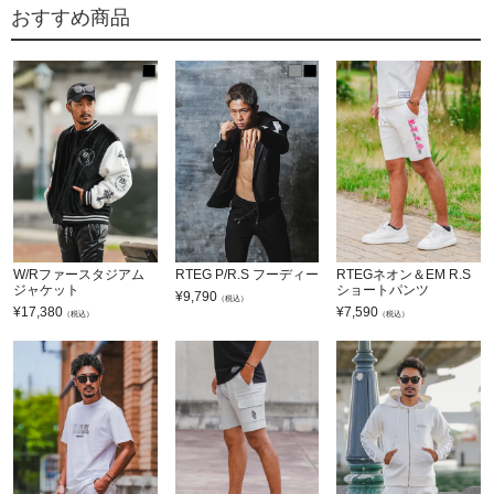
おすすめ商品
W/Rファースタジアム
RTEG P/R.S フーディー
RTEGネオン＆EM R.S
ジャケット
ショートパンツ
¥
9,790
（税込）
¥
17,380
¥
7,590
（税込）
（税込）