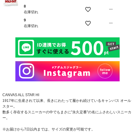
8
—
在庫切れ
9
—
在庫切れ
CANVAS ALL STAR HI
1917年に生産されて以来、長きにわたって履かれ続けているキャンバス オール
スター。
数多く存在するスニーカーの中でもまさに"永久定番"の名にふさわしいスニーカ
ー。
※お届けから7日以内までは、サイズの変更が可能です。