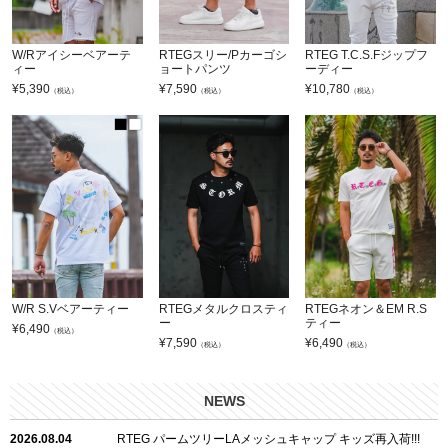
W/Rアイシーベアーテ
RTEGスリー/Pカーゴシ
RTEG T.C.S.Fジップフ
ィー
ョートパンツ
ーディー
¥
5,390
¥
7,590
¥
10,780
（税込）
（税込）
（税込）
W/R S.Vベアーティー
RTEGメタルクロスティ
RTEGネオン＆EM R.S
ー
ティー
¥
6,490
（税込）
¥
7,590
¥
6,490
（税込）
（税込）
NEWS
2026.08.04
RTEG パームツリーLAメッシュキャップ キッズ再入荷!!!