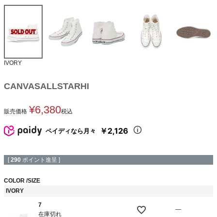
IVORY
CANVASALLSTARHI
¥
6,380
販売価格
税込
￥2,126
ペイディなら月々
[
290
ポイント進呈 ]
COLOR
SIZE
IVORY
7
—
在庫切れ