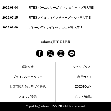
2026.08.04
RTEG パームツリーLAメッシュキャップ再入荷!!!
2026.07.15
RTEG メタルフィクスチャーズベルト再入荷!!!
2026.06.09
プレーン/Cロングシャツの白が再入荷!!!
2026.06.04
RTEGハート/OPショートポロ再入荷!!!
2026.06.04
RTEG OP/OEショートポロ再入荷!!!
2026.05.08
24/フリンジデニムロングパンツ再入荷!!!
運営会社
ショップリスト
2026.04.28
G/グレーペイントデニムロングパンツ再入荷!!!
プライバシーポリシー
ご利用ガイド
2026.04.23
I.W.D.Rデニムロングパンツ再入荷!!!
特定商取引法に基づく表記
ZOZOTOWN
2026.04.23
ケミカルブラックデニムロングパンツ再入荷!!!
メルマガ登録
メルマガ解除
2026.04.03
RTEG R.S&Dデニムロングパンツ再入荷!!!
CopyrightⒸ adamsJUGGLER.All rights reserved.
2026.03.30
RTEGO.Eショルダーバッグ入荷!!!