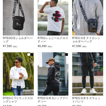
RTEGO.Eショルダーバ
RTEGシェニールクロス
RTEG O.E ナイロンシ
ッグ
ティー
ョルダーバッグ
¥
7,590
¥
6,490
¥
7,590
（税込）
（税込）
（税込）
RTEG C.Tリラックスロ
RTEG G.R.Sジップフー
RTEG G.R.S スウェッ
ングシャツ
ディー
トパンツ