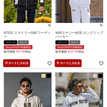
RTEG スマイリーD&Fフーディ
W/Rスナジー&OE ロングジップ
ー
パーカー
ブラック
グレー
ブラック
グレー
2buy10%OFF対象商品
2buy10%OFF対象商品
販売価格
¥
9,790
税込
販売価格
¥
10,780
税込
カートに入れる
カートに入れる