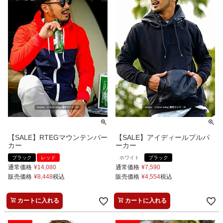
【SALE】RTEGマウンテンパー
【SALE】アイディールプルパ
カー
ーカー
ブラック
レッド
ホワイト
ブラック
通常価格
¥
14,080
通常価格
¥
7,590
販売価格
¥
8,448
税込
販売価格
¥
4,554
税込
カートに入れる
カートに入れる