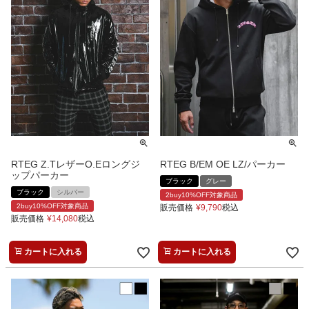
RTEG Z.TレザーO.Eロングジ
RTEG B/EM OE LZ/パーカー
ップパーカー
ブラック
グレー
ブラック
シルバー
2buy10%OFF対象商品
2buy10%OFF対象商品
販売価格
¥
9,790
税込
販売価格
¥
14,080
税込
カートに入れる
カートに入れる