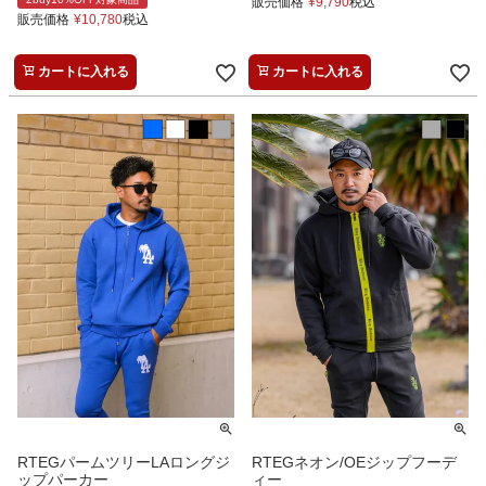
販売価格
¥
9,790
税込
販売価格
¥
10,780
税込
カートに入れる
カートに入れる
RTEGパームツリーLAロングジ
RTEGネオン/OEジップフーデ
ップパーカー
ィー