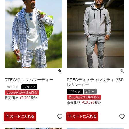
RTEG/ワッフルフーディー
RTEGディスティンクティヴSP
LZ/パーカー
ホワイト
ブラック
ブラック
グレー
2buy10%OFF対象商品
2buy10%OFF対象商品
販売価格
¥
9,790
税込
販売価格
¥
10,780
税込
カートに入れる
カートに入れる