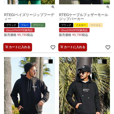
RTEG/ペイズリージップフーデ
RTEGケーブルフェザーモール
ィー
ジップパーカー
ブラック
ブルー
グリーン
ブラック
イエロー
ベージュ
2buy10%OFF対象商品
2buy10%OFF対象商品
販売価格
¥
9,790
税込
販売価格
¥
9,790
税込
カートに入れる
カートに入れる