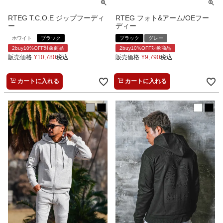
RTEG T.C.O.E ジップフーディ
RTEG フォト&アーム/OEフー
ー
ディー
ホワイト
ブラック
ブラック
グレー
2buy10%OFF対象商品
2buy10%OFF対象商品
販売価格
¥
10,780
税込
販売価格
¥
9,790
税込
カートに入れる
カートに入れる