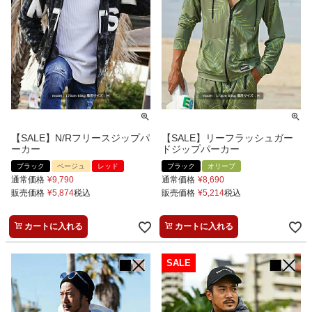
【SALE】N/Rフリースジップパ
【SALE】リーフラッシュガー
ーカー
ドジップパーカー
ブラック
ベージュ
レッド
ブラック
オリーブ
通常価格
¥
9,790
通常価格
¥
8,690
販売価格
¥
5,874
税込
販売価格
¥
5,214
税込
カートに入れる
カートに入れる