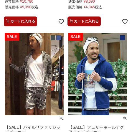
通常価格
¥
10,780
通常価格
¥
8,690
販売価格
¥
5,390
税込
販売価格
¥
4,345
税込
カートに入れる
カートに入れる
【SALE】パイルサファリジッ
【SALE】フェザーモールアク