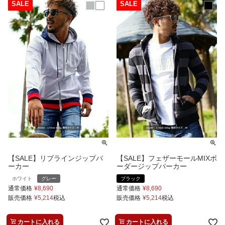
【SALE】リブラインジップパ
【SALE】フェザーモールMIXボ
ーカー
ーダージップパーカー
ホワイト
グレー
ブラック
通常価格
¥
8,690
通常価格
¥
8,690
販売価格
¥
5,214
税込
販売価格
¥
5,214
税込
カートに入れる
カートに入れる