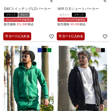
D&FスイッチングLZ/パーカー
W/R O.Eショートパーカー
ブラック
グレー
ホワイト
ブラック
2buy10%OFF対象商品
2buy10%OFF対象商品
販売価格
¥
11,880
税込
販売価格
¥
6,490
税込
カートに入れる
カートに入れる