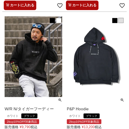
カートに入れる
カートに入れる
W/R N/タイガーフーディー
P&P Hoodie
ホワイト
ブラック
ホワイト
ブラック
2buy10%OFF対象商品
2buy10%OFF対象商品
販売価格
¥
9,790
税込
販売価格
¥
13,200
税込