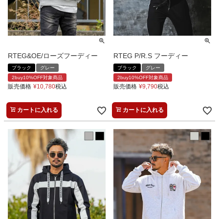
RTEG&OE/ローズフーディー
RTEG P/R.S フーディー
ブラック
グレー
ブラック
グレー
2buy10%OFF対象商品
2buy10%OFF対象商品
販売価格
¥
10,780
税込
販売価格
¥
9,790
税込
カートに入れる
カートに入れる