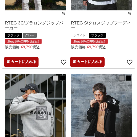
RTEG 3C/グラロングジップパ
RTEG S/クロスジップフーディ
ーカー
ー
ブラック
グレー
ホワイト
ブラック
2buy10%OFF対象商品
2buy10%OFF対象商品
販売価格
¥
9,790
税込
販売価格
¥
9,790
税込
カートに入れる
カートに入れる