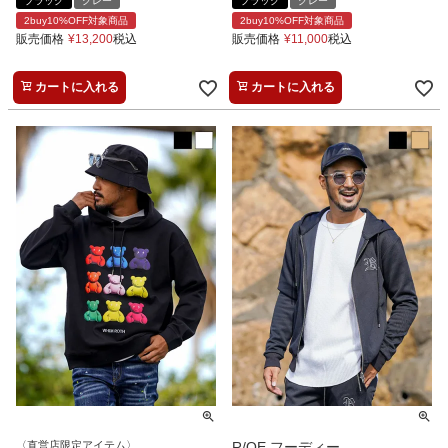
ブラック
グレー
ブラック
グレー
2buy10%OFF対象商品
2buy10%OFF対象商品
販売価格
¥
13,200
税込
販売価格
¥
11,000
税込
カートに入れる
カートに入れる
〈直営店限定アイテム〉
R/OE フーディー