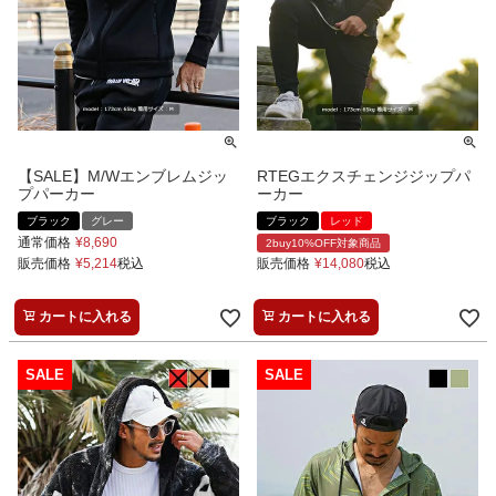
【SALE】M/Wエンブレムジッ
RTEGエクスチェンジジップパ
プパーカー
ーカー
ブラック
グレー
ブラック
レッド
通常価格
¥
8,690
2buy10%OFF対象商品
販売価格
¥
5,214
税込
販売価格
¥
14,080
税込
カートに入れる
カートに入れる