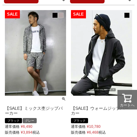
カートへ
【SALE】ミックス杢ジップパ
【SALE】ウォームジップパー
ーカー
カー
ブラック
グレー
ブラック
通常価格
¥
6,490
通常価格
¥
10,780
販売価格
¥
3,894
税込
販売価格
¥
6,468
税込