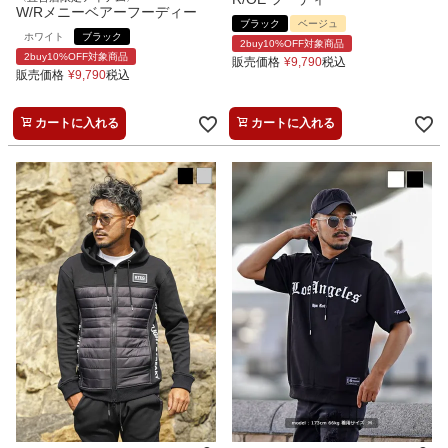
W/Rメニーベアーフーディー
ブラック
ベージュ
ホワイト
ブラック
2buy10%OFF対象商品
2buy10%OFF対象商品
販売価格
¥
9,790
税込
販売価格
¥
9,790
税込
カートに入れる
カートに入れる