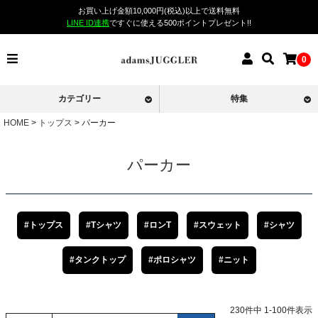
お買い上げ金額10,000円(税込)以上で送料無料
LINE ID連携
ですぐに使える500ポイントプレゼント!!
0
カテゴリー
特集
HOME
トップス
パーカー
パーカー
#トップス
#Tシャツ
#ロンT
#スウェット
#シャツ
#タンクトップ
#ポロシャツ
#ニット
230
件中
1
-
100
件表示