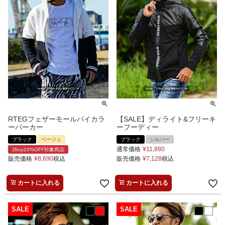
RTEGフェザーモールバイカラ
【SALE】ディライト&フリーキ
ーパーカー
ーフーディー
ブラック
ベージュ
ブラック
シルバー
通常価格
¥
11,880
2buy10%OFF対象商品
販売価格
¥
8,690
税込
販売価格
¥
7,128
税込
カートに入れる
カートに入れる