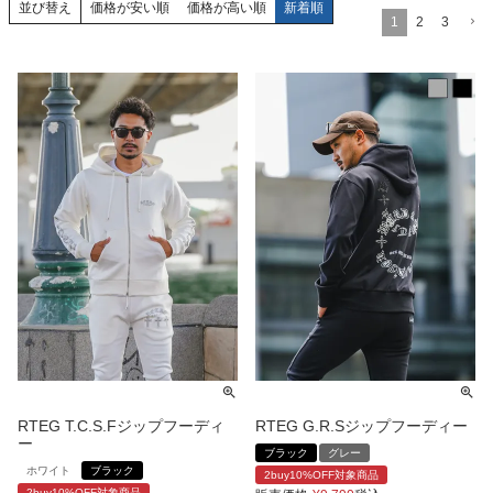
価格が安い順
価格が高い順
新着順
並び替え
1
2
3
RTEG T.C.S.Fジップフーディ
RTEG G.R.Sジップフーディー
ー
ブラック
グレー
ホワイト
ブラック
2buy10%OFF対象商品
2buy10%OFF対象商品