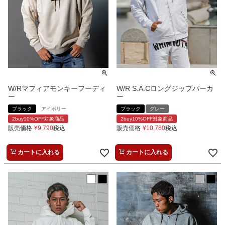
W/Rマフィアモンキーフーディ
W/R S.A.Cロングジップパーカ
ー
ー
ブラック
アイボリー
ブラック
グレー
2buy10%OFF対象商品
2buy10%OFF対象商品
販売価格
¥
9,790
税込
販売価格
¥
10,780
税込
カートに入れる
カートに入れる