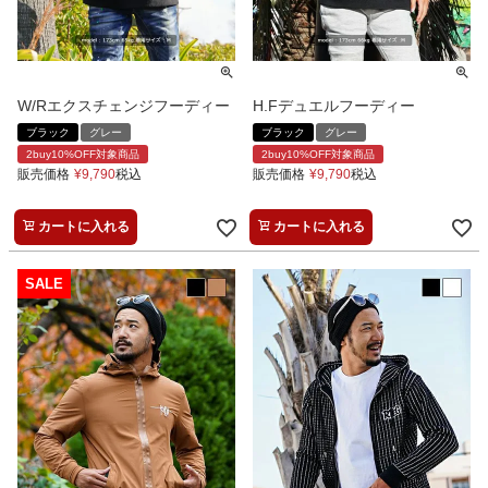
W/Rエクスチェンジフーディー
H.Fデュエルフーディー
ブラック
グレー
ブラック
グレー
2buy10%OFF対象商品
2buy10%OFF対象商品
販売価格
¥
9,790
税込
販売価格
¥
9,790
税込
カートに入れる
カートに入れる