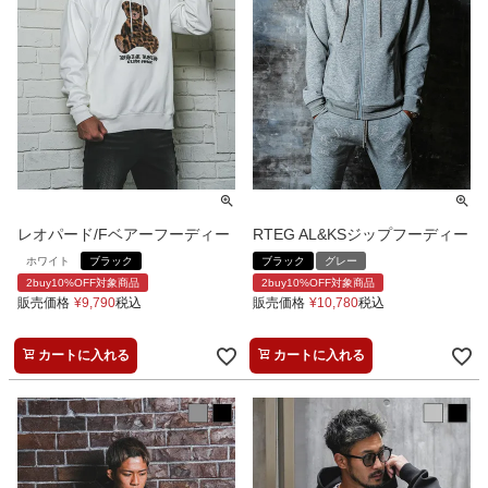
レオパード/Fベアーフーディー
RTEG AL&KSジップフーディー
ホワイト
ブラック
ブラック
グレー
2buy10%OFF対象商品
2buy10%OFF対象商品
販売価格
¥
9,790
税込
販売価格
¥
10,780
税込
カートに入れる
カートに入れる