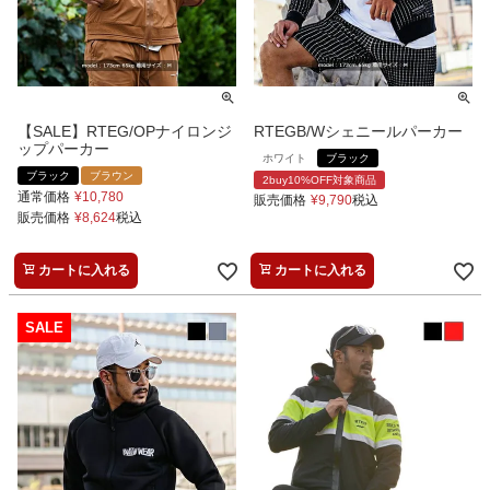
【SALE】RTEG/OPナイロンジ
RTEGB/Wシェニールパーカー
ップパーカー
ホワイト
ブラック
ブラック
ブラウン
2buy10%OFF対象商品
通常価格
¥
10,780
販売価格
¥
9,790
税込
販売価格
¥
8,624
税込
カートに入れる
カートに入れる