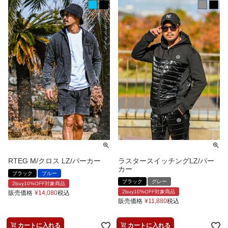
RTEG M/クロス LZ/パーカー
ラスタースイッチングLZ/パー
カー
ブラック
ブルー
ブラック
グレー
2buy10%OFF対象商品
2buy10%OFF対象商品
販売価格
¥
14,080
税込
販売価格
¥
11,880
税込
カートに入れる
カートに入れる