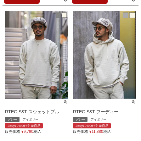
RTEG S&T スウェットプル
RTEG S&T フーディー
グレー
アイボリー
グレー
アイボリー
2buy10%OFF対象商品
2buy10%OFF対象商品
販売価格
¥
9,790
税込
販売価格
¥
11,880
税込