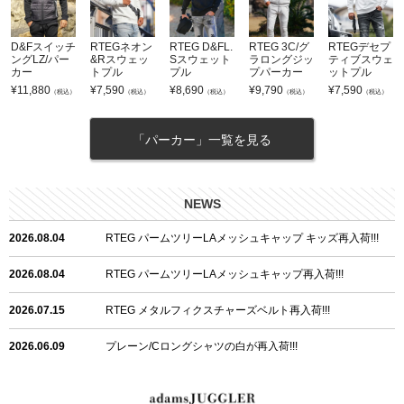
D&Fスイッチ
RTEGネオン
RTEG D&FL.
RTEG 3C/グ
RTEGデセプ
ングLZ/パー
&Rスウェッ
Sスウェット
ラロングジッ
ティブスウェ
カー
トプル
プル
プパーカー
ットプル
¥
11,880
¥
7,590
¥
8,690
¥
9,790
¥
7,590
（税込）
（税込）
（税込）
（税込）
（税込）
「パーカー」一覧を見る
NEWS
2026.08.04
RTEG パームツリーLAメッシュキャップ キッズ再入荷!!!
2026.08.04
RTEG パームツリーLAメッシュキャップ再入荷!!!
2026.07.15
RTEG メタルフィクスチャーズベルト再入荷!!!
2026.06.09
プレーン/Cロングシャツの白が再入荷!!!
2026.06.04
RTEGハート/OPショートポロ再入荷!!!