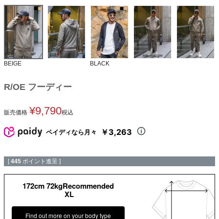
BEIGE
BLACK
R/OE フーディー
¥
9,790
販売価格
税込
￥3,263
ペイディなら月々
[
445
ポイント進呈 ]
172cm 72kgRecommended
XL
Find out more on your body type