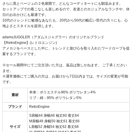
さらに黒とベージュの２色展開で、どんなコーディネートにも馴染みます。
セットアップでの着こなしも楽しめるので、友達とのカジュアルなランチや、休
日のお出かけにも最適です。
10代のトレンドに敏感なあなたも、20代から50代の幅広い世代の方々にも、心
地よさとスタイルを提供します。
adamsJUGGLER（アダムスジャグラー）のオリジナルブランド
【RetroEngine】(レトロエンジン)
アメカジをベースとした中に、トレンドと遊び心を取り入れたワードローブを提
案するブランドです。
※セール期間中にてご注文頂いた方は、返品は致しかねます。 ご了承ください
ませ。
※通常価格にてご購入の方は、お届けから7日以内までは、サイズの変更が可能
です。
本体：ポリエステル96% ポリウレタン4%
素材
リブ：綿：95% ポリウレタン5%
ブランド
RetroEngine
S肩幅44 身幅46 袖丈60 着丈64
M肩幅48 身幅50 袖丈61 着丈66
サイズ
L肩幅52 身幅54 袖丈62 着丈68