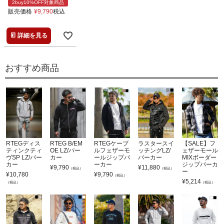
2buy10%OFF対象商品
販売価格
¥
9,790
税込
詳細を見る
おすすめ商品
RTEGディス
RTEG B/EM
RTEGケーブ
ラスタースイ
【SALE】フ
ティンクティ
OE LZ/パー
ルフェザーモ
ッチングLZ/
ェザーモール
ヴSP LZ/パー
カー
ールジップパ
パーカー
MIXボーダー
カー
ーカー
ジップパーカ
¥
9,790
¥
11,880
（税込）
（税込）
ー
¥
10,780
¥
9,790
（税込）
¥
5,214
（税込）
（税込）