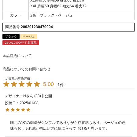
XL肩幅56 身幅58 袖丈63 着丈70
XXL肩幅60 身幅62 袖丈64 着丈72
カラー
2色 ブラック・ベージュ
商品番号
200201230470004
ブラック
ベージュ
2buy10%OFF対象商品
返品特約について
商品についてのお問い合わせ
5.00
1
デザイナーN
38
非公開
投稿日
2025/01/08
胸元の"R"の刺繍がシンプルでありながら存在感もあり、ベージュの色
味もおしゃれ感が幅広い方に気に入って頂けると思います。