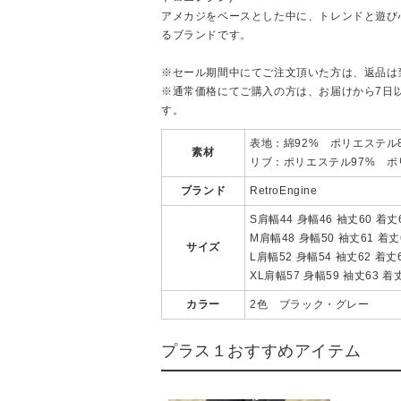
アメカジをベースとした中に、トレンドと遊び
るブランドです。
※セール期間中にてご注文頂いた方は、返品は
※通常価格にてご購入の方は、お届けから7日
す。
表地：綿92% ポリエステル
素材
リブ：ポリエステル97% ポ
ブランド
RetroEngine
S肩幅44 身幅46 袖丈60 着丈
M肩幅48 身幅50 袖丈61 着丈
サイズ
L肩幅52 身幅54 袖丈62 着丈
XL肩幅57 身幅59 袖丈63 着
カラー
2色 ブラック・グレー
プラス１おすすめアイテム