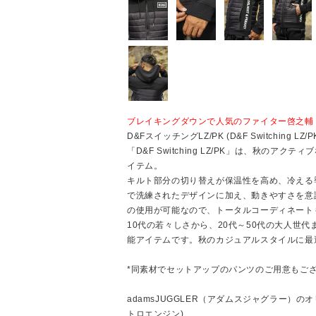
ブレイキングダウンで人気のファイター啓之輔 
D&FスイッチングLZ/PK (D&F Switching LZ/P
「D&F Switching LZ/PK」は、秋のア
イテム。
キルト部分の切り替えが保温性を高め、冷える
で洗練されたデザインに加え、動きやすさを意
の使用が可能なので、トータルコーディネート
10代の若々しさから、20代～50代の大人世
能アイテムです。秋のカジュアルスタイルに最
*同素材でセットアップのパンツのご用意もご
adamsJUGGLER（アダムスジャグラー）のオリ
トロエンジン)