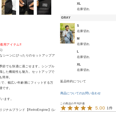
XL
在庫切れ
GRAY
S
在庫切れ
M
在庫切れ
着用アイテム!!
K)
L
クティブなシーンにぴったりのセットアップア
在庫切れ
XL
季節でも快適に過ごせます。シンプル
在庫切れ
識した機能性も魅力。セットアップで
も簡単。
返品特約について
代まで、幅広い年齢層にフィットする万
適です。
商品についてのお問い合わせ
ざいます。
5.00
1
ジナルブランド【RetroEngine】(レ