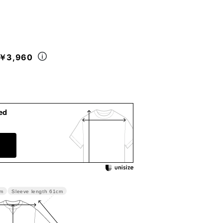
￥3,960
ed
Sleeve length
61cm
m