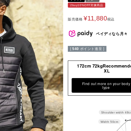
2buy10%OFF対象商品
¥
11,880
販売価格
税込
ペイディなら月々
[
540
ポイント進呈 ]
172cm 72kgRecommend
XL
Find out more on your body
type
Shoulder width
48c
Width
50cm