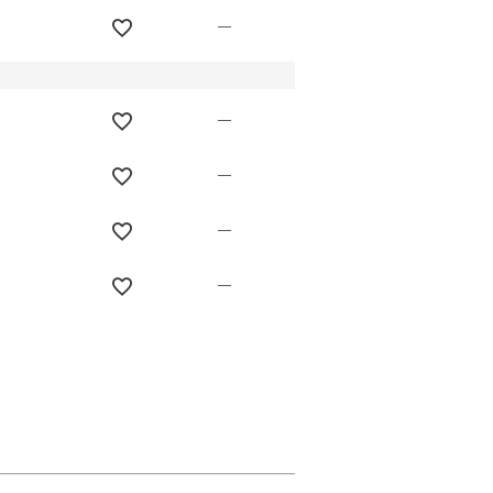
—
—
—
—
—