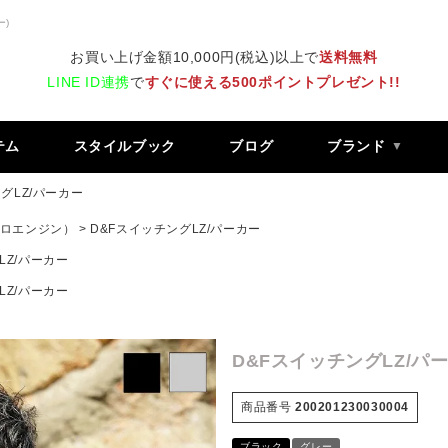
ー)
お買い上げ金額10,000円(税込)以上で
送料無料
LINE ID連携
で
すぐに使える500ポイントプレゼント!!
テム
スタイルブック
ブログ
ブランド
グLZ/パーカー
 レトロエンジン）
D&FスイッチングLZ/パーカー
LZ/パーカー
LZ/パーカー
D&FスイッチングLZ/パ
商品番号
200201230030004
ブラック
グレー