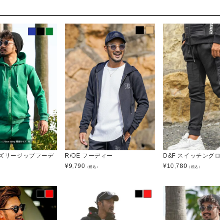
イズリージップフーデ
R/OE フーディー
D&F スイッチング
¥
9,790
¥
10,780
（税込）
（税込）
）