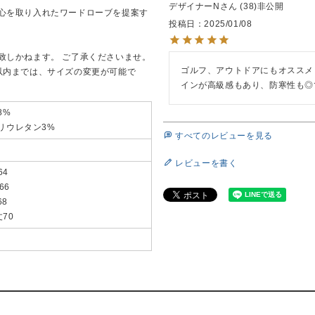
デザイナーN
38
非公開
心を取り入れたワードローブを提案す
投稿日
2025/01/08
致しかねます。 ご了承くださいませ。
ゴルフ、アウトドアにもオススメ
以内までは、サイズの変更が可能で
インが高級感もあり、防寒性も◎
8%
リウレタン3%
すべてのレビューを見る
レビューを書く
64
66
68
丈70