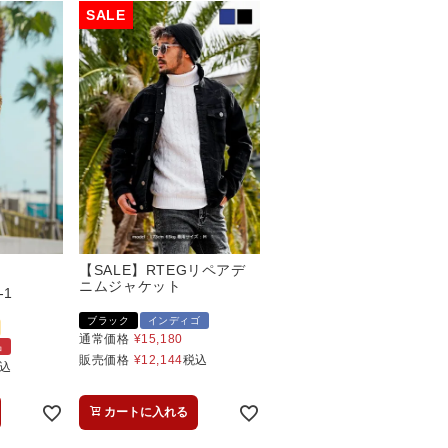
【SALE】RTEGリペアデ
ニムジャケット
-1
ブラック
インディゴ
通常価格
¥
15,180
品
販売価格
¥
12,144
税込
込
カートに入れる