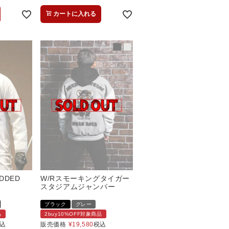
カートに入れる
ADDED
W/Rスモーキングタイガー
スタジアムジャンパー
ブラック
グレー
品
2buy10%OFF対象商品
込
販売価格
¥
19,580
税込