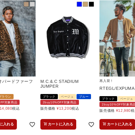
レオパードファーフ
M.C.&.C STADIUM
再入荷！
JUMPER
RTEGL/EXPUMA
ブラウン
ブラック
ベージュ
ブルー
ブラック
ベージュ
%OFF対象商品
2buy10%OFF対象商品
2buy10%OFF対象商
14,080
税込
販売価格
¥
13,200
税込
販売価格
¥
12,980
税
に入れる
カートに入れる
カートに入れる