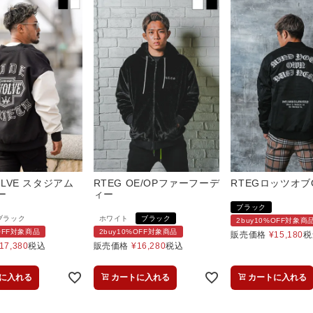
VOLVE スタジアム
RTEG OE/OPファーフーデ
RTEGロッツオブO
ー
ィー
ブラック
ブラック
ホワイト
ブラック
2buy10%OFF対象商
%OFF対象商品
2buy10%OFF対象商品
販売価格
¥
15,180
税
17,380
税込
販売価格
¥
16,280
税込
に入れる
カートに入れる
カートに入れる