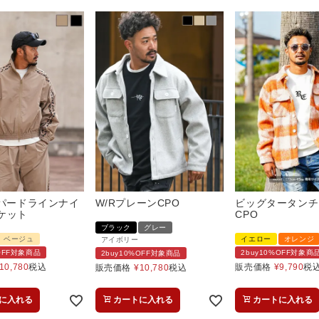
オパードラインナイ
W/RプレーンCPO
ビッグタータンチ
ケット
CPO
ブラック
グレー
ベージュ
イエロー
オレンジ
アイボリー
%OFF対象商品
2buy10%OFF対象商
2buy10%OFF対象商品
10,780
税込
販売価格
¥
9,790
税
販売価格
¥
10,780
税込
に入れる
カートに入れる
カートに入れる