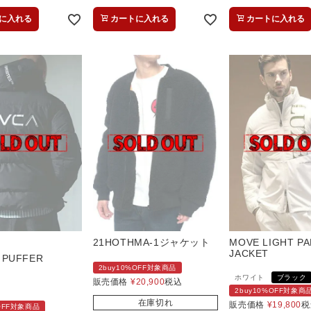
に入れる
カートに入れる
カートに入れる
21HOTHMA-1ジャケット
MOVE LIGHT P
JACKET
 PUFFER
2buy10%OFF対象商品
ホワイト
ブラック
販売価格
¥
20,900
税込
2buy10%OFF対象商
在庫切れ
販売価格
¥
19,800
税
%OFF対象商品