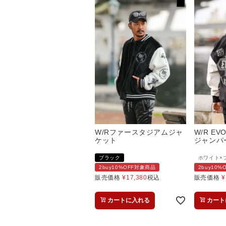
W/Rファースタジアムジャ
W/R E
ケット
ジャンパ
ブラック
ホワイト×
2buy10%OFF対象商品
2buy10
販売価格
¥
17,380
税込
販売価格
¥
カートに入れる
カート