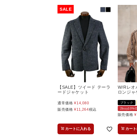
【SALE】ツイード テーラ
W/Rレ
ードジャケット
ロンジャ
通常価格
¥
14,080
ブラック
2buy10
販売価格
¥
11,264
税込
販売価格
¥
カートに入れる
カート