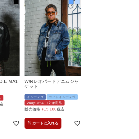
.E MA1
W/Rレオパードデニムジャ
ケット
インディゴ
ライトインディゴ
品
2buy10%OFF対象商品
込
販売価格
¥
15,180
税込
カートに入れる