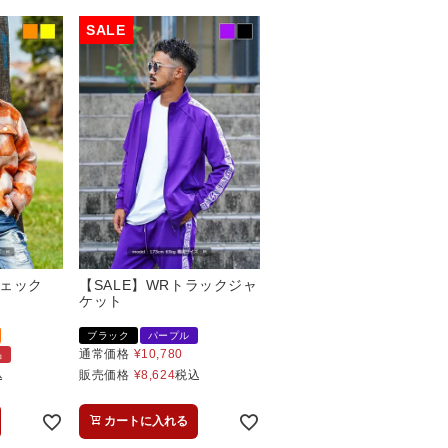
ェック
【SALE】WRトラックジャ
ケット
ブラック
パープル
通常価格
¥
10,780
品
込
販売価格
¥
8,624
税込
カートに入れる