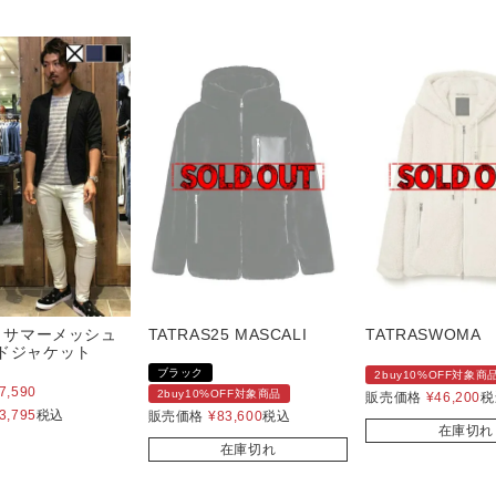
E】サマーメッシュ
TATRAS25 MASCALI
TATRASWOMA
ドジャケット
ブラック
2buy10%OFF対象商
7,590
2buy10%OFF対象商品
販売価格
¥
46,200
税
3,795
税込
販売価格
¥
83,600
税込
在庫切れ
在庫切れ