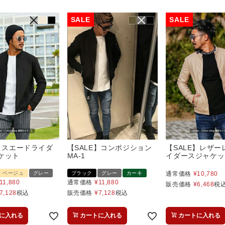
E】スエードライダ
【SALE】コンポジション
【SALE】レザー
ケット
MA-1
イダースジャケッ
ベージュ
グレー
ブラック
グレー
カーキ
通常価格
¥
10,780
11,880
通常価格
¥
11,880
販売価格
¥
6,468
税
7,128
税込
販売価格
¥
7,128
税込
に入れる
カートに入れる
カートに入れる