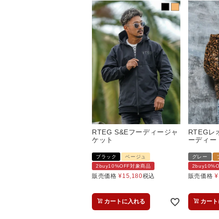
RTEG S&Eフーディージャ
RTEG
ケット
ーディー
ブラック
ベージュ
グレー
2buy10%OFF対象商品
2buy10
販売価格
¥
15,180
税込
販売価格
¥
カートに入れる
カート