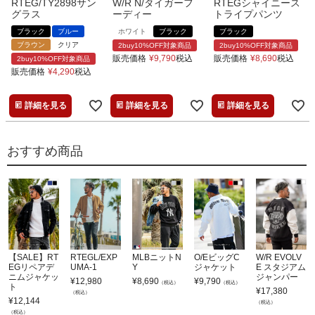
RTEG/TY2898サン
W/R N/タイガーフ
RTEGシャイニース
グラス
ーディー
トライプパンツ
ブラック
ブルー
ホワイト
ブラック
ブラック
ブラウン
クリア
2buy10%OFF対象商品
2buy10%OFF対象商品
販売価格
¥
9,790
税込
販売価格
¥
8,690
税込
2buy10%OFF対象商品
販売価格
¥
4,290
税込
詳細を見る
詳細を見る
詳細を見る
おすすめ商品
【SALE】RT
RTEGL/EXP
MLBニットN
O/EビッグC
W/R EVOLV
EGリペアデ
UMA-1
Y
ジャケット
E スタジアム
ニムジャケッ
ジャンパー
¥
12,980
¥
8,690
¥
9,790
（税込）
（税込）
ト
¥
17,380
（税込）
¥
12,144
（税込）
（税込）