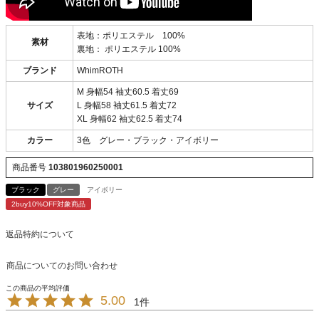
表地：ポリエステル 100%
素材
裏地： ポリエステル 100%
ブランド
WhimROTH
M 身幅54 袖丈60.5 着丈69
サイズ
L 身幅58 袖丈61.5 着丈72
XL 身幅62 袖丈62.5 着丈74
カラー
3色 グレー・ブラック・アイボリー
商品番号
103801960250001
ブラック
グレー
アイボリー
2buy10%OFF対象商品
返品特約について
商品についてのお問い合わせ
5.00
1