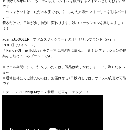
40代から50代の方にも、品のあるスタイルを演出するアイテムとしておすすめ
です。
このジャケットは、ただの衣服ではなく、あなたの秋のストーリーを彩るパート
ナー。
着るだけで、日常が少し特別に変わります。秋のファッションを楽しみましょ
う！
adamsJUGGLER（アダムスジャグラー）のオリジナルブランド【whim
ROTH】(ウィムロス)
「Range Of The Hobby」をテーマに創造性に富んだ、新しいファッションの提
案をし続けているブランドです。
※セール期間中にてご注文頂いた方は、返品は致しかねます。 ご了承ください
ませ。
※通常価格にてご購入の方は、お届けから7日以内までは、サイズの変更が可能
です。
モデル 173cm 66kg Mサイズ着用！動画をチェック！！