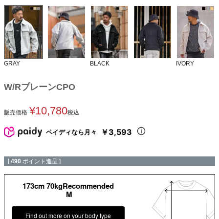
GRAY
BLACK
IVORY
W/RプレーンCPO
¥
10,780
販売価格
税込
￥3,593
ペイディなら月々
[
490
ポイント進呈 ]
173cm 70kgRecommended
M
Find out more on your body type