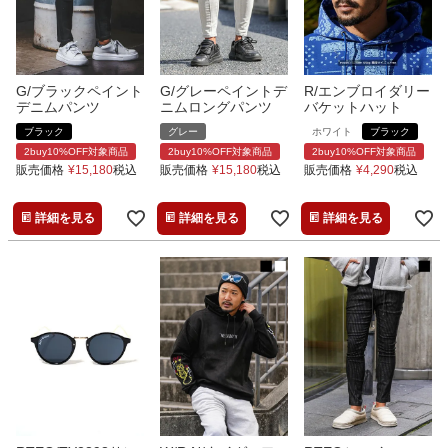
G/ブラックペイント
G/グレーペイントデ
R/エンブロイダリー
デニムパンツ
ニムロングパンツ
バケットハット
ブラック
グレー
ホワイト
ブラック
2buy10%OFF対象商品
2buy10%OFF対象商品
2buy10%OFF対象商品
販売価格
¥
15,180
税込
販売価格
¥
15,180
税込
販売価格
¥
4,290
税込
詳細を見る
詳細を見る
詳細を見る