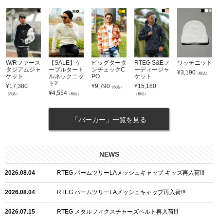
W/Rファース
【SALE】ケ
ビッグタータ
RTEG S&Eフ
ワッチニット
タジアムジャ
ーブルタート
ンチェックC
ーディージャ
¥
3,190
（税込）
ケット
ルネックニッ
PO
ケット
ト2
¥
17,380
¥
9,790
¥
15,180
（税込）
¥
4,554
（税込）
（税込）
（税込）
「パーカー」一覧を見る
NEWS
2026.08.04
RTEG パームツリーLAメッシュキャップ キッズ再入荷!!!
2026.08.04
RTEG パームツリーLAメッシュキャップ再入荷!!!
2026.07.15
RTEG メタルフィクスチャーズベルト再入荷!!!