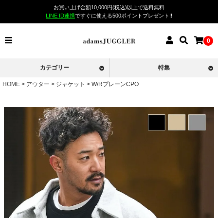
お買い上げ金額10,000円(税込)以上で送料無料
LINE ID連携
ですぐに使える500ポイントプレゼント!!
0
カテゴリー
特集
HOME
アウター
ジャケット
W/RプレーンCPO