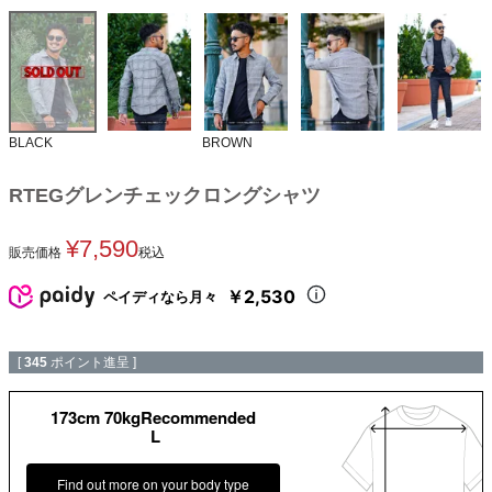
BLACK
BROWN
RTEGグレンチェックロングシャツ
¥
7,590
販売価格
税込
￥2,530
ペイディなら月々
[
345
ポイント進呈 ]
173cm 70kgRecommended
L
Find out more on your body type