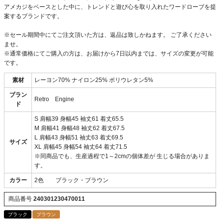
アメカジをベースとした中に、トレンドと遊び心を取り入れたワードローブを提
案するブランドです。
※セール期間中にてご注文頂いた方は、返品は致しかねます。 ご了承ください
ませ。
※通常価格にてご購入の方は、お届けから7日以内までは、サイズの変更が可能
です。
素材
レーヨン70% ナイロン25% ポリウレタン5%
ブラン
Retro Engine
ド
S 肩幅39 身幅45 袖丈61 着丈65.5
M 肩幅41 身幅48 袖丈62 着丈67.5
L 肩幅43 身幅51 袖丈63 着丈69.5
サイズ
XL 肩幅45 身幅54 袖丈64 着丈71.5
※同商品でも、生産過程で1～2cmの個体差が 生じる場合がありま
す。
カラー
2色 ブラック・ブラウン
商品番号
240301230470011
ブラック
ブラウン