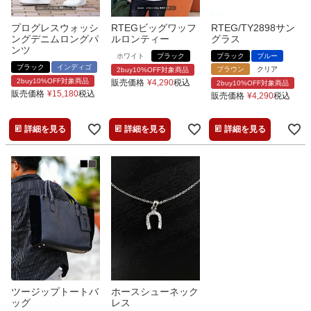
プログレスウォッシ
RTEGビッグワッフ
RTEG/TY2898サン
ングデニムロングパ
ルロンティー
グラス
ンツ
ホワイト
ブラック
ブラック
ブルー
ブラック
インディゴ
ブラウン
クリア
2buy10%OFF対象商品
2buy10%OFF対象商品
販売価格
¥
4,290
税込
2buy10%OFF対象商品
販売価格
¥
15,180
税込
販売価格
¥
4,290
税込
詳細を見る
詳細を見る
詳細を見る
ツージップトートバ
ホースシューネック
ッグ
レス