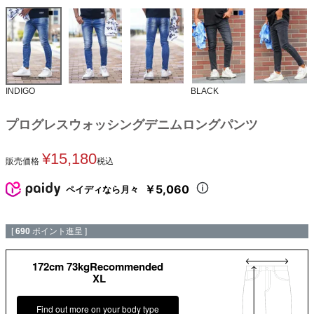
INDIGO
BLACK
プログレスウォッシングデニムロングパンツ
¥
15,180
販売価格
税込
￥5,060
ペイディなら月々
[
690
ポイント進呈 ]
172cm 73kgRecommended
XL
Find out more on your body type