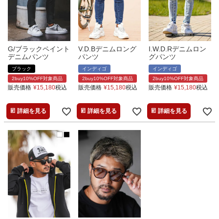
G/ブラックペイント
V.D.Bデニムロング
I.W.D.Rデニムロン
デニムパンツ
パンツ
グパンツ
ブラック
インディゴ
インディゴ
2buy10%OFF対象商品
2buy10%OFF対象商品
2buy10%OFF対象商品
販売価格
¥
15,180
税込
販売価格
¥
15,180
税込
販売価格
¥
15,180
税込
詳細を見る
詳細を見る
詳細を見る