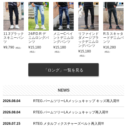
11.3ブラック
24/P.D.R デ
メニーCペイ
リファインド
R.S スキャタ
スキニーパン
ニムロングパ
ントデニムロ
ダメージブラ
ードデニムパ
ツ
ンツ
ングパンツ
ックデニムロ
ンツ
ングパンツ
¥
9,790
¥
15,180
¥
15,180
¥
16,280
（税込）
¥
15,180
（税込）
（税込）
（税込）
（税込）
「ロング」一覧を見る
NEWS
2026.08.04
RTEG パームツリーLAメッシュキャップ キッズ再入荷!!!
2026.08.04
RTEG パームツリーLAメッシュキャップ再入荷!!!
2026.07.15
RTEG メタルフィクスチャーズベルト再入荷!!!