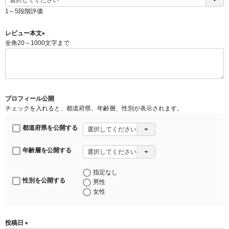
(
必
1～5段階評価
須
)
レビュー本文
全角20～1000文字まで
(
必
須
)
プロフィール公開
チェックを入れると、都道府県、年齢層、性別が表示されます。
都道府県を公開する
年齢層を公開する
指定なし
性別を公開する
男性
女性
投稿日