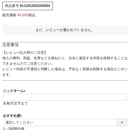
商品番号
911201920250004
販売価格
¥
4,950
税込
まだ、レビューが書かれていません。
注意事項
【レビュー記入時のご注意】
他人の権利、利益、名誉などを損ねたり、法令に違反する内容を投稿することは
できませんのでご注意ください。
レビュー内容が不適切と判断した場合は、予告なく投稿を削除する場合がござい
ます。
ニックネーム
(
全角25文字まで
必
須
)
おすすめ度
(
必
1～5段階評価