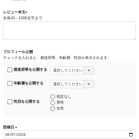
須
)
レビュー本文
全角20～1000文字まで
(
必
須
)
プロフィール公開
チェックを入れると、都道府県、年齢層、性別が表示されます。
都道府県を公開する
年齢層を公開する
指定なし
性別を公開する
男性
女性
投稿日
(