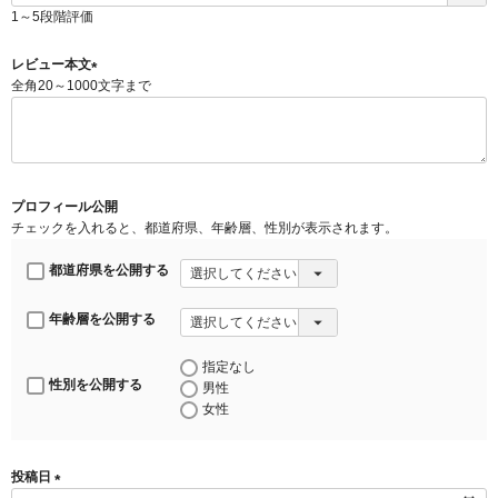
必
1～5段階評価
須
)
レビュー本文
全角20～1000文字まで
(
必
須
)
プロフィール公開
チェックを入れると、都道府県、年齢層、性別が表示されます。
都道府県を公開する
年齢層を公開する
指定なし
性別を公開する
男性
女性
投稿日