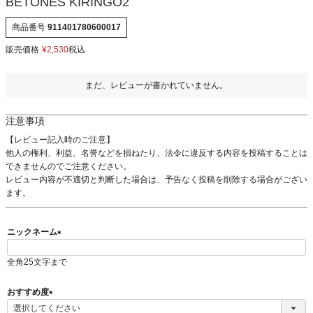
BETONES KIRINGO2
商品番号
911401780600017
販売価格
¥
2,530
税込
まだ、レビューが書かれていません。
注意事項
【レビュー記入時のご注意】
他人の権利、利益、名誉などを損ねたり、法令に違反する内容を投稿することは
できませんのでご注意ください。
レビュー内容が不適切と判断した場合は、予告なく投稿を削除する場合がござい
ます。
ニックネーム
(
全角25文字まで
必
須
)
おすすめ度
(