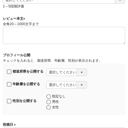
(
必
1～5段階評価
須
)
レビュー本文
全角20～1000文字まで
(
必
須
)
プロフィール公開
チェックを入れると、都道府県、年齢層、性別が表示されます。
都道府県を公開する
年齢層を公開する
指定なし
性別を公開する
男性
女性
投稿日