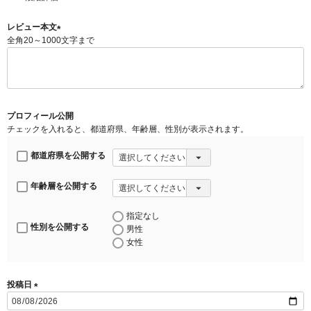
須
)
レビュー本文
全角20～1000文字まで
(
必
須
)
プロフィール公開
チェックを入れると、都道府県、年齢層、性別が表示されます。
都道府県を公開する
年齢層を公開する
指定なし
性別を公開する
男性
女性
投稿日
(