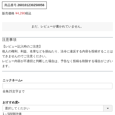
商品番号
260101230250056
販売価格
¥
4,290
税込
まだ、レビューが書かれていません。
注意事項
【レビュー記入時のご注意】
他人の権利、利益、名誉などを損ねたり、法令に違反する内容を投稿することは
できませんのでご注意ください。
レビュー内容が不適切と判断した場合は、予告なく投稿を削除する場合がござい
ます。
ニックネーム
(
全角25文字まで
必
須
)
おすすめ度
(
必
1～5段階評価