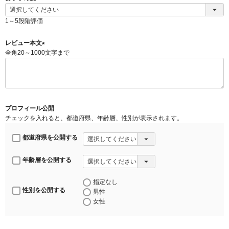
(
必
1～5段階評価
須
)
レビュー本文
全角20～1000文字まで
(
必
須
)
プロフィール公開
チェックを入れると、都道府県、年齢層、性別が表示されます。
都道府県を公開する
年齢層を公開する
指定なし
性別を公開する
男性
女性