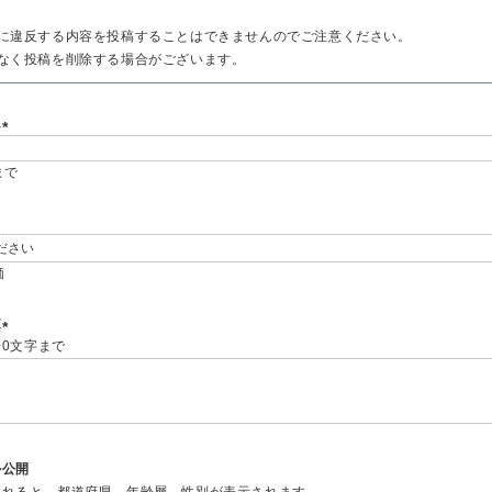
に違反する内容を投稿することはできませんのでご注意ください。
なく投稿を削除する場合がございます。
ム
(
まで
必
須
)
価
必
須
文
00文字まで
(
必
須
)
ル公開