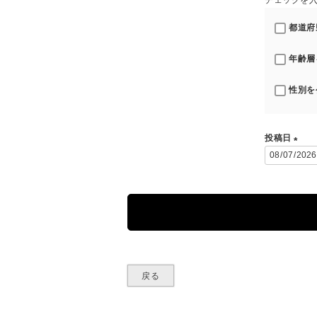
チェックを
都道府
年齢層
性別を
投稿日
(
必
須
)
戻る