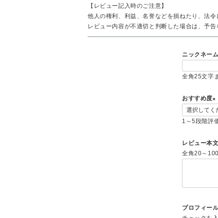
【レビュー記入時のご注意】
他人の権利、利益、名誉などを損ねたり、法令
レビュー内容が不適切と判断した場合は、予告
ニックネー
全角25文字
おすすめ度
(
1～5段階評
)
レビュー本
全角20～10
プロフィー