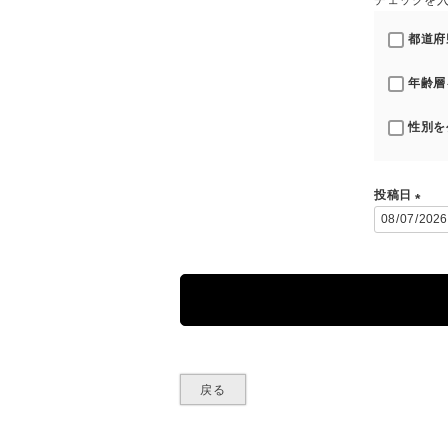
チェックを
都道府
年齢層
性別を
投稿日
(
必
須
)
戻る