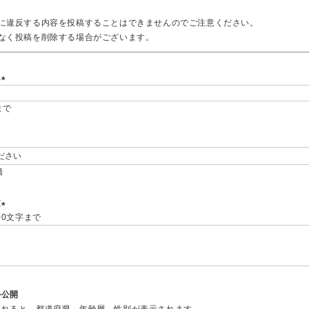
に違反する内容を投稿することはできませんのでご注意ください。
なく投稿を削除する場合がございます。
ム
(
まで
必
須
)
価
必
須
文
00文字まで
(
必
須
)
ル公開