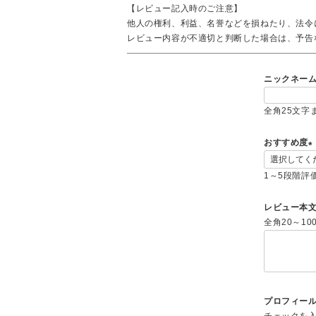
【レビュー記入時のご注意】
他人の権利、利益、名誉などを損ねたり、法令
レビュー内容が不適切と判断した場合は、予告
ニックネー
全角25文字
おすすめ度
(
1～5段階評
)
レビュー本
全角20～10
プロフィー