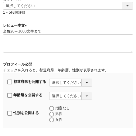
(
必
1～5段階評価
須
)
レビュー本文
全角20～1000文字まで
(
必
須
)
プロフィール公開
チェックを入れると、都道府県、年齢層、性別が表示されます。
都道府県を公開する
年齢層を公開する
指定なし
性別を公開する
男性
女性