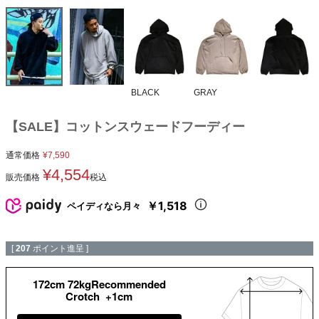
BLACK
GRAY
【SALE】コットンスウェードフーディー
通常価格
¥
7,590
¥
4,554
販売価格
税込
￥1,518
ペイディなら月々
[
207
ポイント進呈 ]
172cm 72kgRecommended
Crotch +1cm