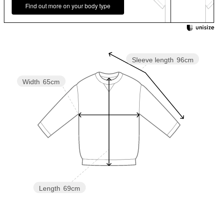
Find out more on your body type
Sleeve length
96cm
Width
65cm
Length
69cm