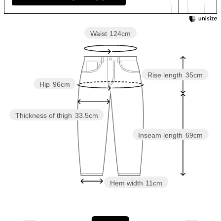
Waist
124cm
Rise length
35cm
Hip
96cm
Thickness of thigh
33.5cm
Inseam length
69cm
Hem width
11cm