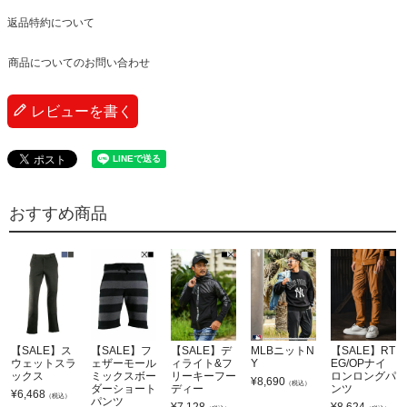
返品特約について
商品についてのお問い合わせ
レビューを書く
おすすめ商品
【SALE】ス
【SALE】フ
【SALE】デ
MLBニットN
【SALE】RT
ウェットスラ
ェザーモール
ィライト&フ
Y
EG/OPナイ
ックス
ミックスボー
リーキーフー
ロンロングパ
¥
8,690
（税込）
ダーショート
ディー
ンツ
¥
6,468
（税込）
パンツ
¥
7,128
¥
8,624