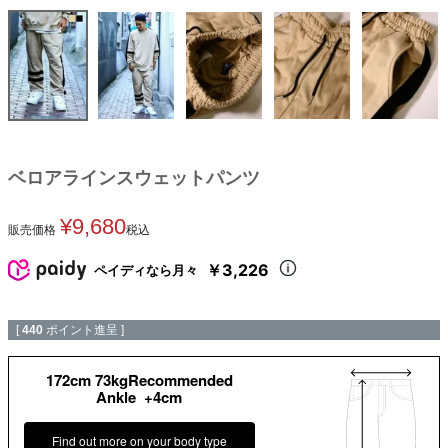
ベロアラインスウェットパンツ
¥
9,680
販売価格
税込
￥3,226
ペイディなら月々
[
440
ポイント進呈 ]
172cm 73kgRecommended
Ankle +4cm
Find out more on your body type