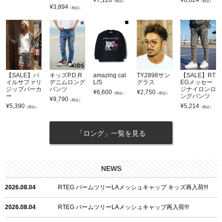
（税込）
（税込）
¥
3,894
（税込）
【SALE】パ
キッズP.D.R
amazing cat
TY2898サン
【SALE】RT
イルサファリ
デニムロング
L/S
グラス
EGメッセー
ジップパーカ
パンツ
ジナイロンロ
¥
6,600
¥
2,750
（税込）
（税込）
ー
ングパンツ
¥
9,790
（税込）
¥
5,390
¥
5,214
（税込）
（税込）
「ロング」一覧を見る
NEWS
2026.08.04
RTEG パームツリーLAメッシュキャップ キッズ再入荷!!!
2026.08.04
RTEG パームツリーLAメッシュキャップ再入荷!!!