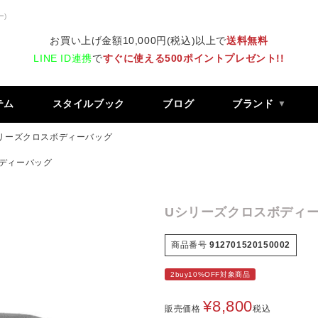
ー)
お買い上げ金額10,000円(税込)以上で
送料無料
LINE ID連携
で
すぐに使える500ポイントプレゼント!!
テム
スタイルブック
ブログ
ブランド
リーズクロスボディーバッグ
ディーバッグ
Uシリーズクロスボディ
商品番号
912701520150002
2buy10%OFF対象商品
¥
8,800
販売価格
税込