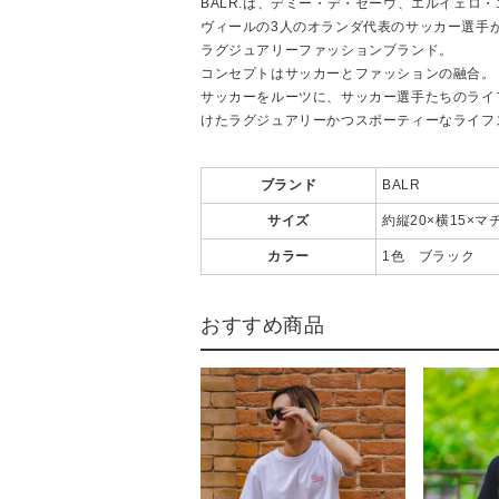
BALR.は、デミー・デ・ゼーウ、エルイェロ
ヴィールの3人のオランダ代表のサッカー選手が
ラグジュアリーファッションブランド。
コンセプトはサッカーとファッションの融合。
サッカーをルーツに、サッカー選手たちのライ
けたラグジュアリーかつスポーティーなライフ
ブランド
BALR
サイズ
約縦20×横15×マ
カラー
1色 ブラック
おすすめ商品