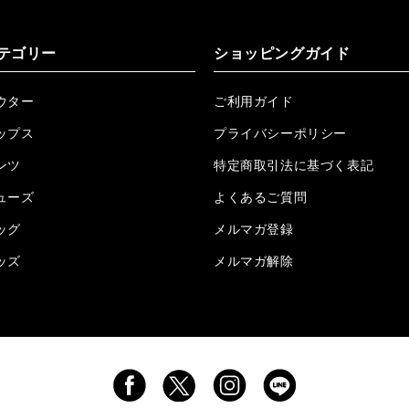
2026.06.04
RTEG OP/OEショートポロ再入荷!!!
2026.05.08
24/フリンジデニムロングパンツ再入荷!!!
テゴリー
ショッピングガイド
2026.04.28
G/グレーペイントデニムロングパンツ再入荷!!!
ウター
ご利用ガイド
2026.04.23
I.W.D.Rデニムロングパンツ再入荷!!!
ップス
プライバシーポリシー
2026.04.23
ケミカルブラックデニムロングパンツ再入荷!!!
ンツ
特定商取引法に基づく表記
ューズ
2026.04.03
RTEG R.S&Dデニムロングパンツ再入荷!!!
よくあるご質問
ッグ
メルマガ登録
2026.03.30
RTEGO.Eショルダーバッグ入荷!!!
ッズ
メルマガ解除
2026.03.27
H.P.C デニムロングパンツ再入荷しました!!!
2026.3.23
Lクロスネックレス再入荷!!!
2026.3.17
RTEG スリー/P カーゴパンツ再入荷!!!
2026.02.13
プレーン/Cロングシャツ再入荷致しました‼