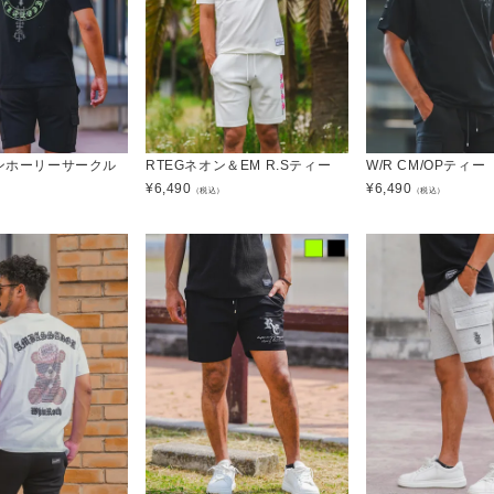
オンホーリーサークル
RTEGネオン＆EM R.Sティー
W/R CM/OPティー
¥
6,490
¥
6,490
（税込）
（税込）
）