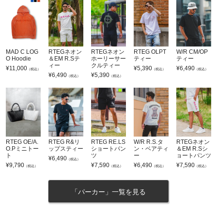
MAD C LOG
RTEGネオン
RTEGネオン
RTEG OLPT
W/R CM/OP
O Hoodie
＆EM R.Sテ
ホーリーサー
ティー
ティー
ィー
クルティー
¥
11,000
¥
5,390
¥
6,490
（税込）
（税込）
（税込）
¥
6,490
¥
5,390
（税込）
（税込）
RTEG OE/A.
RTEG R&リ
RTEG RE.LS
W/R R.S.タ
RTEGネオン
O.Pミニトー
ップスティー
ショートパン
ン・ベアティ
＆EM R.Sシ
ト
ツ
ー
ョートパンツ
¥
6,490
（税込）
¥
9,790
¥
7,590
¥
6,490
¥
7,590
（税込）
（税込）
（税込）
（税込）
「パーカー」一覧を見る