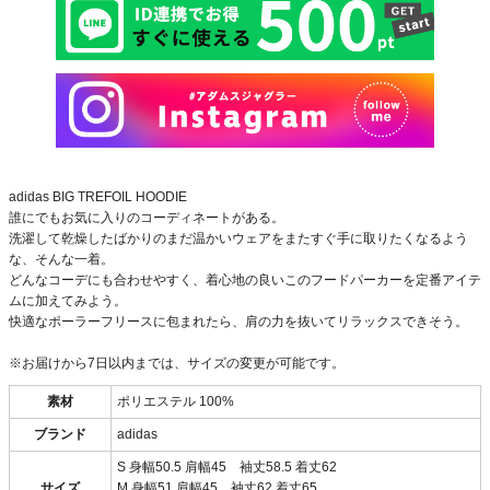
adidas BIG TREFOIL HOODIE
誰にでもお気に入りのコーディネートがある。
洗濯して乾燥したばかりのまだ温かいウェアをまたすぐ手に取りたくなるよう
な、そんな一着。
どんなコーデにも合わせやすく、着心地の良いこのフードパーカーを定番アイテ
ムに加えてみよう。
快適なポーラーフリースに包まれたら、肩の力を抜いてリラックスできそう。
※お届けから7日以内までは、サイズの変更が可能です。
素材
ポリエステル 100%
ブランド
adidas
S 身幅50.5 肩幅45 袖丈58.5 着丈62
サイズ
M 身幅51 肩幅45 袖丈62 着丈65