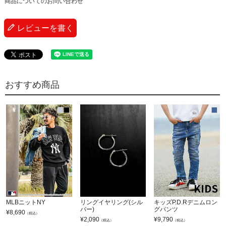
商品についてのお問い合わせ
レビューを書く
おすすめ商品
MLBニットNY
リングイヤリング(シル
キッズP.D.Rデニムロン
バー)
グパンツ
¥
8,690
（税込）
¥
2,090
¥
9,790
（税込）
（税込）