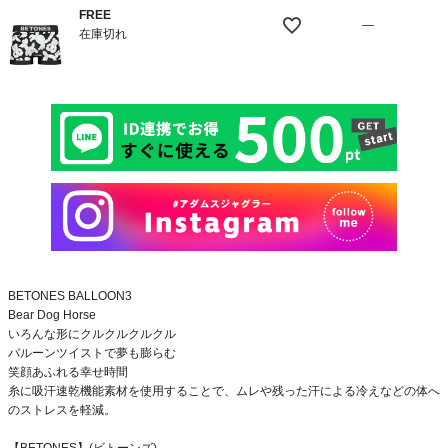
FREE
—
在庫切れ
BETONES BALLOON3
Bear Dog Horse
いろんな形にクルクルクルクル
バルーンツイストで夢も膨らむ
笑顔あふれる幸せ時間
糸に吸汗速乾機能素材を使用することで、ムレや残った汗による冷えなどの体へ
のストレスを軽減。
【BETONES】(ビトーンズ)