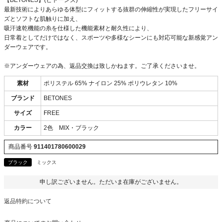
最新技術によりあらゆる体型にフィットする抜群の伸縮性が実現したフリーサイ
ズとソフトな肌触りに加え、
吸汗速乾機能の糸を仕様した機能素材と耐久性により、
日常着としてだけではなく、スポーツや多様なシーンにも対応可能な新感覚アン
ダーウェアです。
※アンダーウェアの為、返品交換は致しかねます。ご了承くださいませ。
素材
ポリステル 65% ナイロン 25% ポリウレタン 10%
ブランド
BETONES
サイズ
FREE
カラー
2色 MIX・ブラック
商品番号
911401780600029
ブラック
ミックス
申し訳ございません。ただいま在庫がございません。
返品特約について