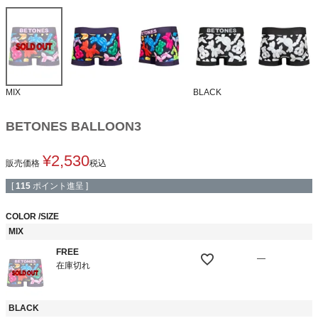
MIX
BLACK
BETONES BALLOON3
¥
2,530
販売価格
税込
[
115
ポイント進呈 ]
COLOR
SIZE
MIX
FREE
—
在庫切れ
BLACK