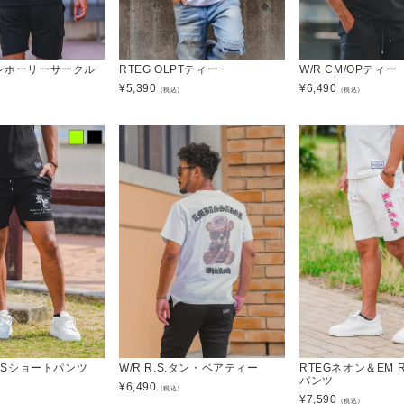
オンホーリーサークル
RTEG OLPTティー
W/R CM/OPティー
¥
5,390
¥
6,490
（税込）
（税込）
）
E.LSショートパンツ
W/R R.S.タン・ベアティー
RTEGネオン＆EM 
パンツ
¥
6,490
）
（税込）
¥
7,590
（税込）