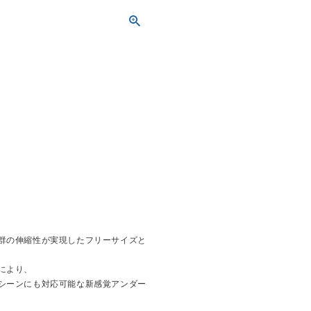
群の伸縮性が実現したフリーサイズと
により、
シーンにも対応可能な新感覚アンダー