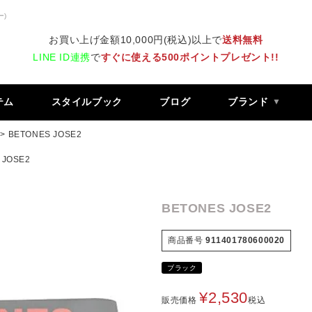
ー)
お買い上げ金額10,000円(税込)以上で
送料無料
LINE ID連携
で
すぐに使える500ポイントプレゼント!!
テム
スタイルブック
ブログ
ブランド
BETONES JOSE2
 JOSE2
BETONES JOSE2
商品番号
911401780600020
ブラック
¥
2,530
販売価格
税込