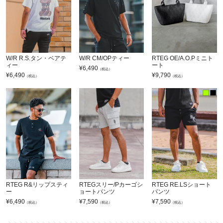
W/R R.S.タン・ベアテ
W/R CM/OPティー
RTEG OE/A.O.Pミニト
ィー
ート
¥
6,490
（税込）
¥
6,490
¥
9,790
（税込）
（税込）
RTEG R&リップスティ
RTEGスリー/Pカーゴシ
RTEG RE.LSショート
ー
ョートパンツ
パンツ
¥
6,490
¥
7,590
¥
7,590
（税込）
（税込）
（税込）