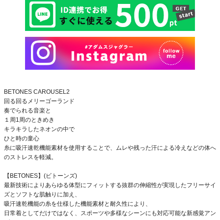
BETONES CAROUSEL2
回る回るメリーゴーランド
奏でられる音楽と
１周1周のときめき
キラキラしたネオンの中で
ひと時の童心
糸に吸汗速乾機能素材を使用することで、ムレや残った汗による冷えなどの体へ
のストレスを軽減。
【BETONES】(ビトーンズ)
最新技術によりあらゆる体型にフィットする抜群の伸縮性が実現したフリーサイ
ズとソフトな肌触りに加え、
吸汗速乾機能の糸を仕様した機能素材と耐久性により、
日常着としてだけではなく、スポーツや多様なシーンにも対応可能な新感覚アン