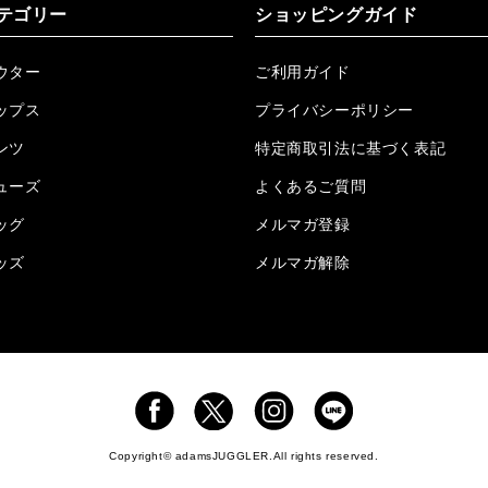
2026.05.08
24/フリンジデニムロングパンツ再入荷!!!
テゴリー
ショッピングガイド
2026.04.28
G/グレーペイントデニムロングパンツ再入荷!!!
ウター
ご利用ガイド
2026.04.23
I.W.D.Rデニムロングパンツ再入荷!!!
ップス
プライバシーポリシー
2026.04.23
ケミカルブラックデニムロングパンツ再入荷!!!
ンツ
特定商取引法に基づく表記
ューズ
2026.04.03
RTEG R.S&Dデニムロングパンツ再入荷!!!
よくあるご質問
ッグ
メルマガ登録
2026.03.30
RTEGO.Eショルダーバッグ入荷!!!
ッズ
メルマガ解除
2026.03.27
H.P.C デニムロングパンツ再入荷しました!!!
2026.3.23
Lクロスネックレス再入荷!!!
2026.3.17
RTEG スリー/P カーゴパンツ再入荷!!!
2026.02.13
プレーン/Cロングシャツ再入荷致しました‼
2026.1.07
RTEG O.G レザーバッグのBLACK再入荷!!!
Copyright© adamsJUGGLER.All rights reserved.