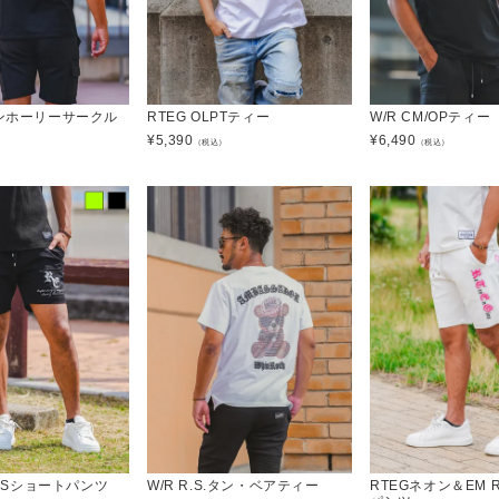
オンホーリーサークル
RTEG OLPTティー
W/R CM/OPティー
¥
5,390
¥
6,490
（税込）
（税込）
）
E.LSショートパンツ
W/R R.S.タン・ベアティー
RTEGネオン＆EM 