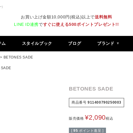
ー)
お買い上げ金額10,000円(税込)以上で
送料無料
LINE ID連携
で
すぐに使える500ポイントプレゼント!!
テム
スタイルブック
ブログ
ブランド
BETONES SADE
 SADE
BETONES SADE
商品番号
911400790250003
¥
2,090
販売価格
税込
[
95
ポイント進呈 ]