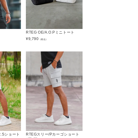
RTEG OE/A.O.Pミニトート
¥
9,790
（税込）
R.Sショート
RTEGスリー/Pカーゴショート