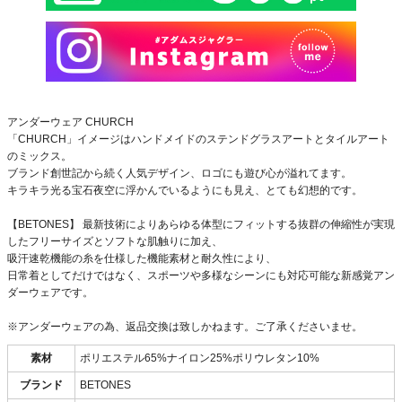
アンダーウェア CHURCH
「CHURCH」イメージはハンドメイドのステンドグラスアートとタイルアート
のミックス。
ブランド創世記から続く人気デザイン、ロゴにも遊び心が溢れてます。
キラキラ光る宝石夜空に浮かんでいるようにも見え、とても幻想的です。
【BETONES】 最新技術によりあらゆる体型にフィットする抜群の伸縮性が実現
したフリーサイズとソフトな肌触りに加え、
吸汗速乾機能の糸を仕様した機能素材と耐久性により、
日常着としてだけではなく、スポーツや多様なシーンにも対応可能な新感覚アン
ダーウェアです。
※アンダーウェアの為、返品交換は致しかねます。ご了承くださいませ。
素材
ポリエステル65%ナイロン25%ポリウレタン10%
ブランド
BETONES