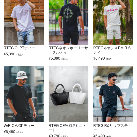
RTEG OLPTティー
RTEGネオンホーリーサ
RTEGネオン＆EM R.S
ークルティー
ティー
¥
5,390
（税込）
¥
5,390
¥
6,490
（税込）
（税込）
W/R CM/OPティー
RTEG OE/A.O.Pミニト
RTEG R&リップスティ
ート
ー
¥
6,490
（税込）
¥
9,790
¥
6,490
（税込）
（税込）