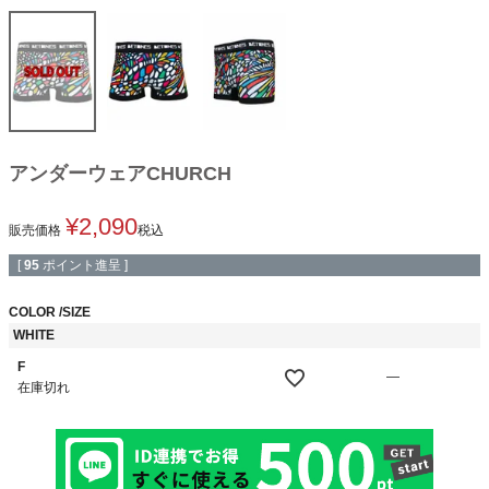
アンダーウェアCHURCH
¥
2,090
販売価格
税込
[
95
ポイント進呈 ]
COLOR
SIZE
WHITE
F
—
在庫切れ