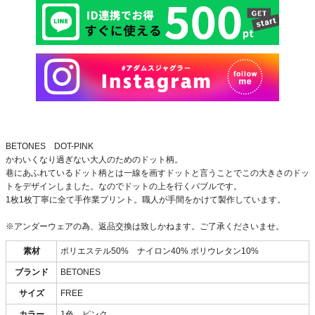
BETONES DOT-PINK
かわいくなり過ぎない大人のためのドット柄。
巷にあふれているドット柄とは一線を画すドットと言うことでこの大きさのドッ
トをデザインしました。なのでドットの上を行くバブルです。
1枚1枚丁寧に全て手作業プリント。職人が手間をかけて製作しています。
※アンダーウェアの為、返品交換は致しかねます。ご了承くださいませ。
素材
ポリエステル50% ナイロン40% ポリウレタン10%
ブランド
BETONES
サイズ
FREE
カラー
1色 ピンク