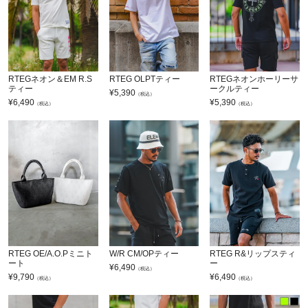
RTEGネオン＆EM R.S
RTEG OLPTティー
RTEGネオンホーリーサ
ティー
ークルティー
¥
5,390
（税込）
¥
6,490
¥
5,390
（税込）
（税込）
RTEG OE/A.O.Pミニト
W/R CM/OPティー
RTEG R&リップスティ
ート
ー
¥
6,490
（税込）
¥
9,790
¥
6,490
（税込）
（税込）