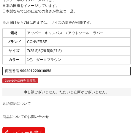
インソールのコンバースロゴは、
日本の国旗をイメージしています。
日本製ならではの仕立ての良さが際立つ一足。
※お届けから7日以内までは、サイズの変更が可能です。
素材
アッパー キャンパス / アウトソール ラバー
ブランド
CONVERSE
サイズ
7(25.5)8(26.5)9(27.5)
カラー
1色 ダークブラウン
商品番号
900301220010058
2buy10%OFF対象商品
申し訳ございません。ただいま在庫がございません。
返品特約について
商品についてのお問い合わせ
レビューを書く