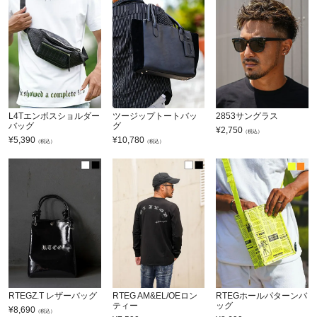
L4Tエンボスショルダー
ツージップトートバッ
2853サングラス
バッグ
グ
¥
2,750
（税込）
¥
5,390
¥
10,780
（税込）
（税込）
RTEGZ.T レザーバッグ
RTEG AM&EL/OEロン
RTEGホールパターンバ
ティー
ッグ
¥
8,690
（税込）