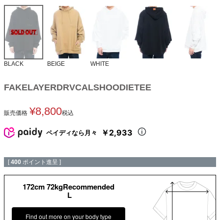
BLACK
BEIGE
WHITE
FAKELAYERDRVCALSHOODIETEE
¥
8,800
販売価格
税込
￥2,933
ペイディなら月々
[
400
ポイント進呈 ]
172cm 72kgRecommended
L
Find out more on your body type