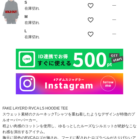
S
—
在庫切れ
M
—
在庫切れ
L
—
在庫切れ
FAKE LAYERD RVCA LS HOODIE TEE
スウェット素材のクルーネックTシャツを重ね着したようなデザインが特徴のプ
ルオーバーパーカー。
程よい肉感のコットンを使用し、ゆるっとしたルーズなシルエットが絶妙なこな
れ感を演出するアイテム。
胸元に同色のRVCAロゴが施され、フードに配されたロゴラベルがさりげないア