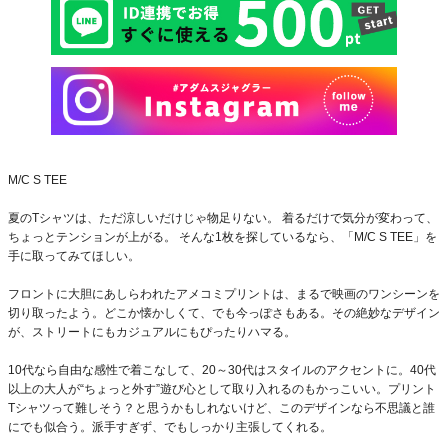
M/C S TEE
夏のTシャツは、ただ涼しいだけじゃ物足りない。 着るだけで気分が変わって、
ちょっとテンションが上がる。 そんな1枚を探しているなら、「M/C S TEE」を
手に取ってみてほしい。
フロントに大胆にあしらわれたアメコミプリントは、まるで映画のワンシーンを
切り取ったよう。どこか懐かしくて、でも今っぽさもある。その絶妙なデザイン
が、ストリートにもカジュアルにもぴったりハマる。
10代なら自由な感性で着こなして、20～30代はスタイルのアクセントに。40代
以上の大人が“ちょっと外す”遊び心として取り入れるのもかっこいい。プリント
Tシャツって難しそう？と思うかもしれないけど、このデザインなら不思議と誰
にでも似合う。派手すぎず、でもしっかり主張してくれる。