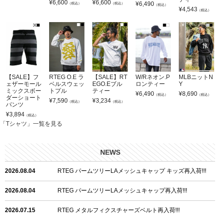
¥
6,600
¥
6,600
¥
6,490
（税込）
（税込）
（税込）
¥
4,543
（税込）
【SALE】フ
RTEG O.E ラ
【SALE】RT
W/Rネオン.P
MLBニットN
ェザーモール
ベルスウェッ
EGO.Eブル
ロンティー
Y
ミックスボー
トプル
ティー
¥
6,490
¥
8,690
（税込）
（税込）
ダーショート
¥
7,590
¥
3,234
（税込）
（税込）
パンツ
¥
3,894
（税込）
「Tシャツ」一覧を見る
NEWS
2026.08.04
RTEG パームツリーLAメッシュキャップ キッズ再入荷!!!
2026.08.04
RTEG パームツリーLAメッシュキャップ再入荷!!!
2026.07.15
RTEG メタルフィクスチャーズベルト再入荷!!!