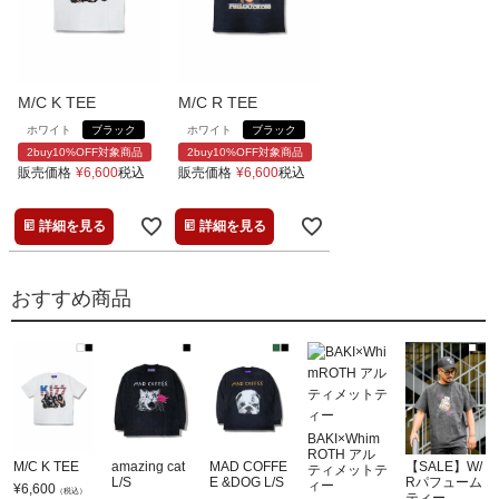
M/C K TEE
M/C R TEE
ホワイト
ブラック
ホワイト
ブラック
2buy10%OFF対象商品
2buy10%OFF対象商品
販売価格
¥
6,600
税込
販売価格
¥
6,600
税込
詳細を見る
詳細を見る
おすすめ商品
BAKI×Whim
ROTH アル
M/C K TEE
amazing cat
MAD COFFE
【SALE】W/
ティメットテ
L/S
E &DOG L/S
Rパフューム
ィー
¥
6,600
（税込）
ティー