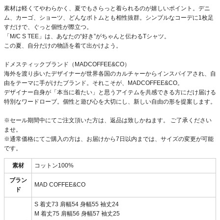
素材は軽くてやわらかく、夏でもさらっと着られるのが嬉しいポイント。デニ
ム、カーゴ、ショーツ、どんなボトムとも相性抜群。シンプルなコーデに1枚足
すだけで、ぐっと個性が際立つ。
「M/C S TEE」は、あなたの“好き”がちゃんと伝わるTシャツ。
この夏、自分だけの物語を着て出かけよう。
ドメスティックブランド（MADCOFFEE&CO）
海外を渡り歩いたデザイナーが世界各国のカルチャーからインスパイアされ、自
由をテーマに手がけたブランド。それこそが、MADCOFFEE&CO。
デザイナー自身が「本当に着たい」と思うアイテムを共感できる方にだけ届ける
特別なワードローブ。個性と遊び心を大切にし、新しい自由の形を提案します。
※セール期間中にてご注文頂いた方は、返品は致しかねます。 ご了承ください
ませ。
※通常価格にてご購入の方は、お届けから7日以内までは、サイズの変更が可能
です。
素材
コットン100%
ブラン
MAD COFFEE&CO
ド
S 着丈73 肩幅54 身幅55 袖丈24
M 着丈75 肩幅56 身幅57 袖丈25