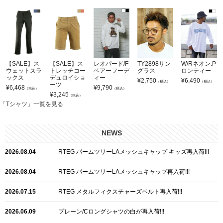
【SALE】ス
【SALE】ス
レオパード/F
TY2898サン
W/Rネオン.P
ウェットスラ
トレッチコー
ベアーフーデ
グラス
ロンティー
ックス
デュロイショ
ィー
¥
2,750
¥
6,490
（税込）
（税込）
ーツ
¥
6,468
¥
9,790
（税込）
（税込）
¥
3,245
（税込）
「Tシャツ」一覧を見る
NEWS
2026.08.04
RTEG パームツリーLAメッシュキャップ キッズ再入荷!!!
2026.08.04
RTEG パームツリーLAメッシュキャップ再入荷!!!
2026.07.15
RTEG メタルフィクスチャーズベルト再入荷!!!
2026.06.09
プレーン/Cロングシャツの白が再入荷!!!