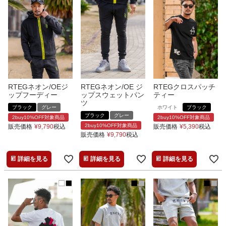
RTEGネオン/OEジ
RTEGネオン/OE ジ
RTEGクロスパッチ
ップフーディー
ップスウェットパン
ティー
ツ
ブラック
グレー
ホワイト
ブラック
ブラック
グレー
2buy10%OFF対象商品
2buy10%OFF対象商品
2buy10%OFF対象商品
販売価格
¥
9,790
税込
販売価格
¥
5,390
税込
販売価格
¥
9,790
税込
詳細を見る
詳細を見る
詳細を見る