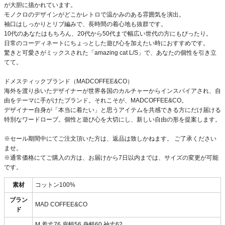
が大胆に描かれています。
モノクロのデザインがどこかレトロで温かみのある雰囲気を演出。
袖口はしっかりとリブ編みで、長時間の着心地も抜群です。
10代のあなたはもちろん、20代から50代まで幅広い世代の方にもぴったり。
日常のコーディネートにちょっとした遊び心を加えたい時におすすめです。
驚きと可愛さがミックスされた「amazing cat L/S」で、あなたの個性を引き立
てて。
ドメスティックブランド（MADCOFFEE&CO）
海外を渡り歩いたデザイナーが世界各国のカルチャーからインスパイアされ、自
由をテーマに手がけたブランド。それこそが、MADCOFFEE&CO。
デザイナー自身が「本当に着たい」と思うアイテムを共感できる方にだけ届ける
特別なワードローブ。個性と遊び心を大切にし、新しい自由の形を提案します。
※セール期間中にてご注文頂いた方は、返品は致しかねます。 ご了承ください
ませ。
※通常価格にてご購入の方は、お届けから7日以内までは、サイズの変更が可能
です。
素材
コットン100%
ブラン
MAD COFFEE&CO
ド
M 着丈76 肩幅56 身幅60 袖丈62