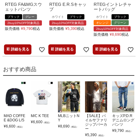
RTEG FA&MGスウ
RTEG E.R.Sキャッ
RTEGイントレチャ
ェットパンツ
プ
ートバッグ
ブラック
グレー
ホワイト
ブラック
ホワイト
ブラック
オレンジ
グリーン
2buy10%OFF対象商品
2buy10%OFF対象商品
販売価格
¥
9,790
税込
販売価格
¥
5,390
税込
2buy10%OFF対象商品
販売価格
¥
8,690
税込
詳細を見る
詳細を見る
詳細を見る
おすすめ商品
MAD COFFE
M/C K TEE
MLBニットN
【SALE】パ
キッズP.D.R
E &DOG L/S
Y
イルサファリ
デニムロング
¥
6,600
（税込）
ジップパーカ
パンツ
¥
6,600
¥
8,690
（税込）
（税込）
ー
¥
9,790
（税込）
¥
5,390
（税込）