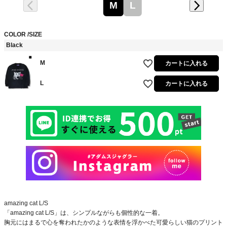
M
L
COLOR
SIZE
Black
M
カートに入れる
L
カートに入れる
amazing cat L/S
「amazing cat L/S」は、シンプルながらも個性的な一着。
胸元にはまるで心を奪われたかのような表情を浮かべた可愛らしい猫のプリント