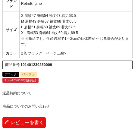
ブラン
RetroEngine
ド
S 肩幅47 身幅54 袖丈67 着丈63.5
M 肩幅49 身幅57 袖丈68 着丈65.5
L 肩幅51 身幅60 袖丈69 着丈67.5
サイズ
XL 肩幅53 身幅64 袖丈69 着丈69.5
※同商品でも、生産過程で1～2cmの個体差が 生じる場合がありま
す。
カラー
2色 ブラック・ベージュ/td>
商品番号
101401230250009
ブラック
ベージュ
2buy10%OFF対象商品
返品特約について
商品についてのお問い合わせ
レビューを書く