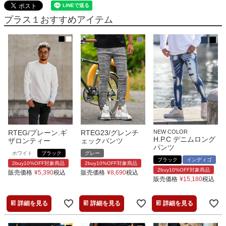
プラス１おすすめアイテム
RTEG/プレーン.ギ
RTEG23/グレンチ
NEW COLOR
H.P.C デニムロング
ザロンティー
ェックパンツ
パンツ
ホワイト
ブラック
グレー
ブラック
インディゴ
2buy10%OFF対象商品
2buy10%OFF対象商品
2buy10%OFF対象商品
販売価格
¥
5,390
税込
販売価格
¥
8,690
税込
販売価格
¥
15,180
税込
詳細を見る
詳細を見る
詳細を見る