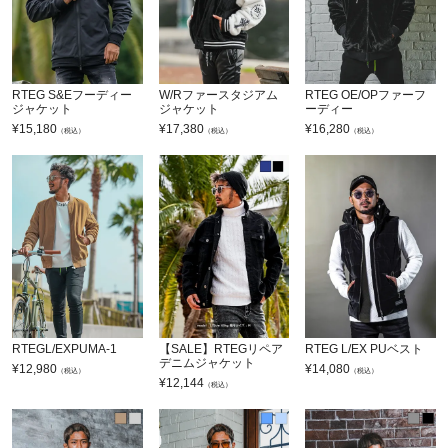
RTEG S&Eフーディー
W/Rファースタジアム
RTEG OE/OPファーフ
ジャケット
ジャケット
ーディー
¥
15,180
¥
17,380
¥
16,280
（税込）
（税込）
（税込）
RTEGL/EXPUMA-1
【SALE】RTEGリペア
RTEG L/EX PUベスト
デニムジャケット
¥
12,980
¥
14,080
（税込）
（税込）
¥
12,144
（税込）