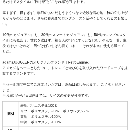
るだけでスタイルに“抜け感”と“こなれ感”が生まれる。
厚すぎず、軽すぎず、季節のあいだをうまくつなぐ絶妙な着心地。秋の立ち上が
りから冬のはじまり、さらに春先までロングシーズン活やくしてくれるのも嬉し
い。
10代のカジュアルにも、30代のスマートカジュアルにも、50代のシンプルスタ
イルにも似合う。世代を選ばず、着る人の“今”にすっとなじむ、そんな一着。主
役ではないけれど、気づけばいちばん着ている――それが本当に使える服ってこ
とだ。
adamsJUGGLERのオリジナルブランド【RetroEngine】
アメカジをベースとした中に、トレンドと遊び心を取り入れたワードローブを提
案するブランドです。
※セール期間中にてご注文頂いた方は、返品は致しかねます。 ご了承ください
ませ。
※お届けから7日以内までは、サイズの変更が可能です。
表地ポリエステル100％
リブ ポリエステル98％ ポリウレタン2％
素材
裏地 ポリエステル100％
中綿 ポリエステル100％