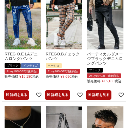
RTEG O.E LAデニ
RTEGO.Bチェック
バーティカルダメー
ムロングパンツ
パンツ
ジブラックデニムロ
ングパンツ
ブラック
インディゴ
ベージュ
ブラック
2buy10%OFF対象商品
2buy10%OFF対象商品
2buy10%OFF対象商品
販売価格
¥
15,180
税込
販売価格
¥
8,690
税込
販売価格
¥
15,180
税込
詳細を見る
詳細を見る
詳細を見る