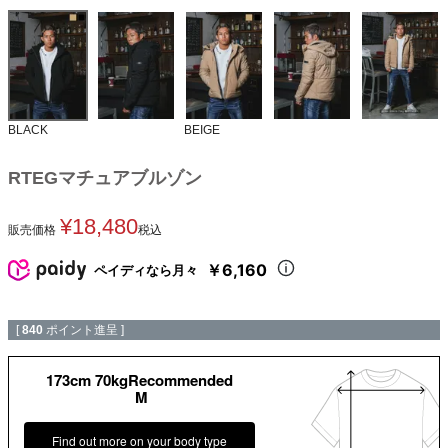
BLACK
BEIGE
RTEGマチュアブルゾン
¥
18,480
販売価格
税込
￥6,160
ペイディなら月々
[
840
ポイント進呈 ]
173cm 70kgRecommended
M
Find out more on your body type