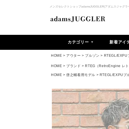
メンズセレクトショップadamsJUGGLER(アダムスジャグラ
カテゴリー
新着アイ
HOME
アウター
ブルゾン
RTEGL/EXP
HOME
ブランド
RTEG（RetroEngine
HOME
啓之輔着用モデル
RTEGL/EXPU