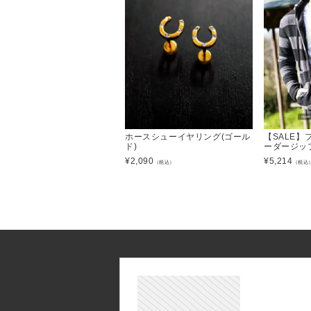
ホースシューイヤリング(ゴール
【SALE】
ド)
ーダージッ
¥
2,090
¥
5,214
（税込）
（税込