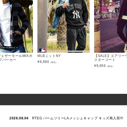
フェザーモールMIXボ
MLBニットNY
【SALE】エアリー
プパーカー
スターコート
¥
8,690
（税込）
¥
9,856
）
（税込）
2026.08.04
RTEG パームツリーLAメッシュキャップ キッズ再入荷!!!