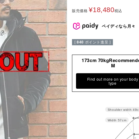
¥
18,480
販売価格
税込
ペイディなら月々
[
840
ポイント進呈 ]
173cm 70kgRecommend
M
Find out more on your body
type
Shoulder width
49
Width
57cm