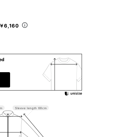
￥6,160
ed
Sleeve length
68cm
cm