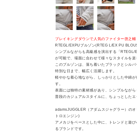
ブレイキングダウンで人気のファイター啓之輔 
RTEGL/EXPUブルゾン(RTEG L/EX PU BLOU
シンプルながらも高級感を演出する「RTEGL/
が可能で、場面に合わせて様々なスタイルを楽
このブルゾンは、落ち着いたブラックとシルバ
特別な日まで、幅広く活躍します。
軽やかな着心地ながら、しっかりとした中綿が
す。
表面には独特の素材感があり、シンプルながら
普段のカジュアルスタイルに、ちょっとしたエ
adamsJUGGLER（アダムスジャグラー）のオリ
トロエンジン)
アメカジをベースとした中に、トレンドと遊び
るブランドです。