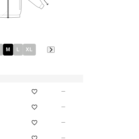
M
L
XL
—
—
—
—