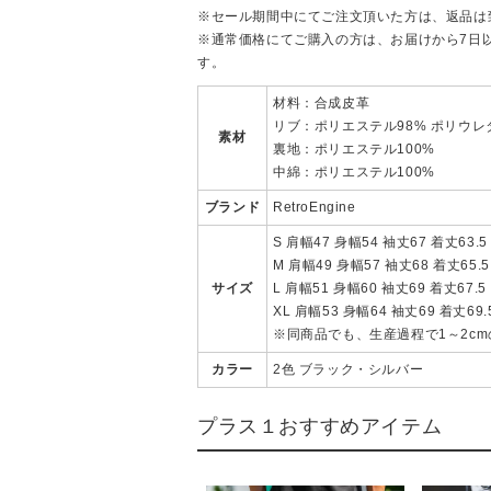
※セール期間中にてご注文頂いた方は、返品は
※通常価格にてご購入の方は、お届けから7日
す。
材料：合成皮革
リブ：ポリエステル98% ポリウレ
素材
裏地：ポリエステル100%
中綿：ポリエステル100%
ブランド
RetroEngine
S 肩幅47 身幅54 袖丈67 着丈63.5
M 肩幅49 身幅57 袖丈68 着丈65.5
サイズ
L 肩幅51 身幅60 袖丈69 着丈67.5
XL 肩幅53 身幅64 袖丈69 着丈69.
※同商品でも、生産過程で1～2c
カラー
2色 ブラック・シルバー
プラス１おすすめアイテム