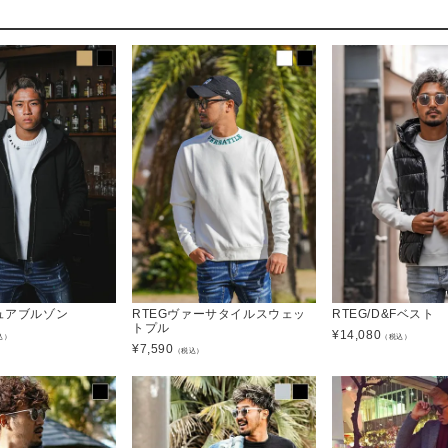
チュアブルゾン
RTEGヴァーサタイルスウェッ
RTEG/D&Fベスト
トプル
¥
14,080
込）
（税込）
¥
7,590
（税込）