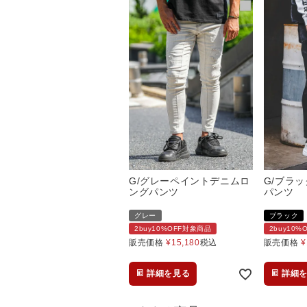
G/グレーペイントデニムロ
G/ブラ
ングパンツ
パンツ
グレー
ブラック
2buy10%OFF対象商品
2buy10
販売価格
¥
15,180
税込
販売価格
¥
詳細を見る
詳細