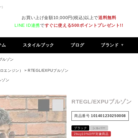
ー)
お買い上げ金額10,000円(税込)以上で
送料無料
LINE ID連携
で
すぐに使える500ポイントプレゼント!!
テム
スタイルブック
ブログ
ブランド
Uブルゾン
 レトロエンジン）
RTEGL/EXPUブルゾン
ブルゾン
RTEGL/EXPUブルゾン
商品番号
101401230250008
ブラック
シルバー
2buy10%OFF対象商品