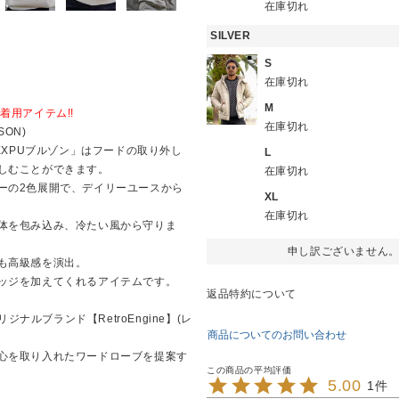
在庫切れ
SILVER
S
在庫切れ
M
着用アイテム!!
在庫切れ
SON)
EXPUブルゾン」はフードの取り外し
L
しむことができます。
在庫切れ
ーの2色展開で、デイリーユースから
XL
在庫切れ
体を包み込み、冷たい風から守りま
申し訳ございません
も高級感を演出。
ッジを加えてくれるアイテムです。
返品特約について
ジナルブランド【RetroEngine】(レ
商品についてのお問い合わせ
心を取り入れたワードローブを提案す
5.00
1