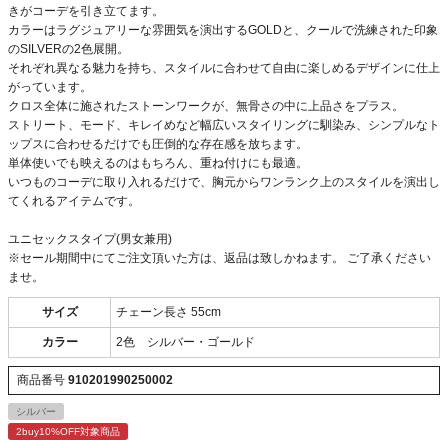
きがコーデを引き立てます。
カラーはラグジュアリーな雰囲気を演出するGOLDと、クールで洗練された印象
のSILVERの2色展開。
それぞれ異なる魅力を持ち、スタイルに合わせて自由に楽しめるデザインに仕上
がっています。
クロス全体に施されたストーンワークが、無骨さの中に上品さをプラス。
ストリート、モード、キレイめなど幅広いスタイリングに馴染み、シンプルなト
ップスに合わせるだけでも圧倒的な存在感を放ちます。
単体使いでも映えるのはもちろん、重ね付けにも最適。
いつものコーデに取り入れるだけで、胸元からワンランク上のスタイルを演出し
てくれるアイテムです。
ユニセックスタイプ(男女兼用)
※セール期間中にてご注文頂いた方は、返品は致しかねます。 ご了承ください
ませ。
サイズ
チェーン長さ 55cm
カラー
2色 シルバー・ゴールド
商品番号
910201990250002
シルバー
2buy10%OFF対象商品