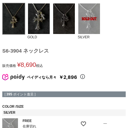
GOLD
SILVER
S6-3904 ネックレス
¥
8,690
販売価格
税込
￥2,896
ペイディなら月々
[
395
ポイント進呈 ]
COLOR
SIZE
SILVER
FREE
—
在庫切れ