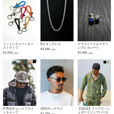
イントレチャートキー
B.Cネックレス
グラスニードルイヤリ
ストラップ
ング(シルバー)
¥
4,290
（税込）
¥
1,650
¥
2,090
（税込）
（税込）
RTEG/チェックフライ
2854サングラス
【SALE】リーフラッシ
トキャップ
ュガードジップパーカ
¥
2,750