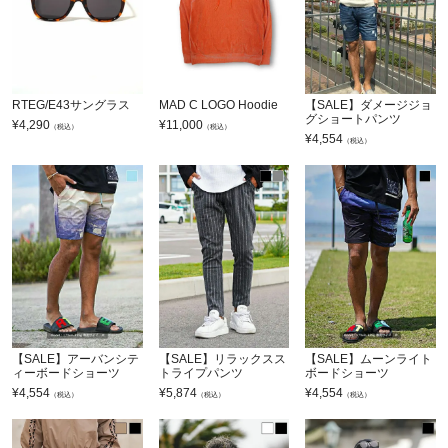
RTEG/E43サングラス
MAD C LOGO Hoodie
【SALE】ダメージジョ
グショートパンツ
¥
4,290
¥
11,000
（税込）
（税込）
¥
4,554
（税込）
【SALE】アーバンシテ
【SALE】リラックスス
【SALE】ムーンライト
ィーボードショーツ
トライプパンツ
ボードショーツ
¥
4,554
¥
5,874
¥
4,554
（税込）
（税込）
（税込）