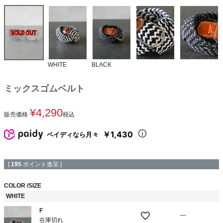
WHITE
BLACK
ミックスゴムベルト
¥
4,290
販売価格
税込
￥1,430
ペイディなら月々
[
195
ポイント進呈 ]
COLOR
SIZE
WHITE
F
—
在庫切れ