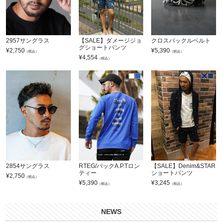
2957サングラス
【SALE】ダメージジョ
クロスバックルベルト
グショートパンツ
¥
2,750
¥
5,390
（税込）
（税込）
¥
4,554
（税込）
2854サングラス
RTEG/バックA.P.Tロン
【SALE】Denim&STAR
ティー
ショートパンツ
¥
2,750
（税込）
¥
5,390
¥
3,245
（税込）
（税込）
NEWS