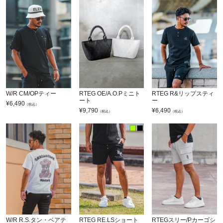
W/R CM/OPティー
RTEG OE/A.O.Pミニト
RTEG R&リップスティ
ート
ー
¥
6,490
（税込）
¥
9,790
¥
6,490
（税込）
（税込）
W/R R.S.タン・ベアテ
RTEG RE.LSショート
RTEGスリー/Pカーゴシ