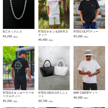
B.Cネックレス
RTEGネオン＆EM R.S
RTEG OLPTティー
ティー
¥
4,290
¥
5,390
（税込）
（税込）
¥
6,490
（税込）
RTEGネオンホーリーサ
RTEG OE/A.O.Pミニト
W/R CM/OPティー
ークルティー
ート
¥
6,490
（税込）
¥
5,390
¥
9,790
（税込）
（税込）