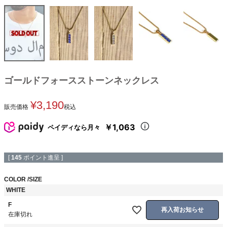
ゴールドフォースストーンネックレス
¥
3,190
販売価格
税込
￥1,063
ペイディなら月々
[
145
ポイント進呈 ]
COLOR
SIZE
WHITE
F
再入荷お知らせ
在庫切れ